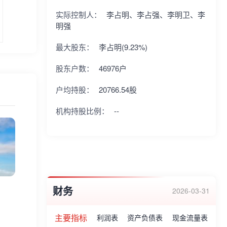
实际控制人：
李占明、李占强、李明卫、李
明强
最大股东：
李占明(9.23%)
股东户数：
46976户
户均持股：
20766.54股
机构持股比例：
--
财务
2026-03-31
主要指标
利润表
资产负债表
现金流量表