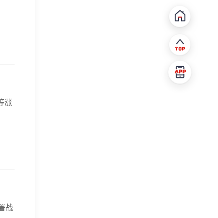
等涨
署战