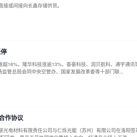
暂未直接或间接向长鑫存储供货。
涨停
超16%，隆华科技涨逾13%，泰豪科技、润贝航科、通宇通讯
监管总局会同中央空管办、国家发展改革委等十部门联...
合作协议
晶联光电材料有限责任公司与仁烁光能（苏州）有限公司在洛阳签