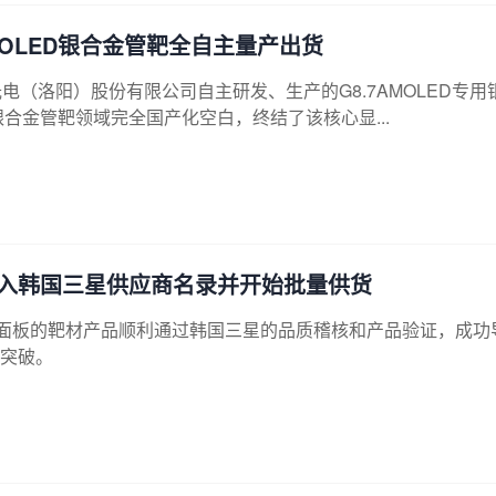
MOLED银合金管靶全自主量产出货
（洛阳）股份有限公司自主研发、生产的G8.7AMOLED专用
合金管靶领域完全国产化空白，终结了该核心显...
入韩国三星供应商名录并开始批量供货
示面板的靶材产品顺利通过韩国三星的品质稽核和产品验证，成功
突破。