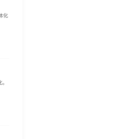
体化
化。