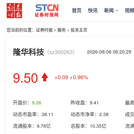
首页
快讯
新闻
视
您当前的位置：
证券时报
>
服务
>
投关主页
隆华科技
（sz300263）
2026-08-06 06:20
9.50
+0.09
+0.96%
开盘价：
9.26
昨收盘：
9.41
最
动态市盈率：
38.11
动态市净率：
2.38
成
流通股本：
9.76亿
总股本：
10.35亿
流