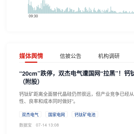
媒体舆情
信披公告
机构调研
“20cm”跌停，双杰电气遭国网“拉黑”！
（附股）
钙钛矿距离全面替代晶硅仍然很远，但产业竞争已经从“
性、良率和成本同时做好”。
双杰电气
国家电网
钙钛矿电池
数据宝
07-14 13:08