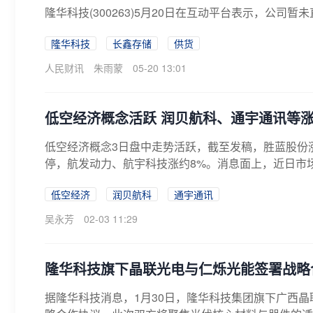
隆华科技(300263)5月20日在互动平台表示，公司
隆华科技
长鑫存储
供货
人民财讯
朱雨蒙
05-20 13:01
低空经济概念活跃 润贝航科、通宇通讯等
低空经济概念3日盘中走势活跃，截至发稿，胜蓝股份涨
停，航发动力、航宇科技涨约8%。消息面上，近日市场
低空经济
润贝航科
通宇通讯
吴永芳
02-03 11:29
隆华科技旗下晶联光电与仁烁光能签署战略
据隆华科技消息，1月30日，隆华科技集团旗下广西