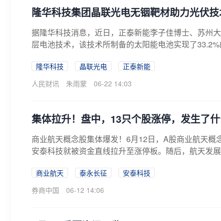
隆华科技集团晶联光电无铟靶材助力光伏技
据隆华科技消息，近日，正泰新能李子佳博士、苏州大学
层电池技术，该技术所制备的太阳能电池实现了33.2%
隆华科技
晶联光电
正泰新能
人民财讯
朱雨蒙
06-22 14:03
集体拉升！盘中，13只个股涨停，发生了什
商业航天概念股集体爆发！6月12日，A股商业航天概
安泰科技就被资金直线拉升至涨停板。随后，航天发展、
商业航天
泰永长征
安泰科技
券商中国
06-12 14:06