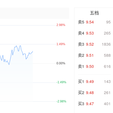
五档
卖5
9.54
95
卖4
9.53
265
卖3
9.52
1836
卖2
9.51
588
卖1
9.50
616
买1
9.49
143
买2
9.48
261
买3
9.47
401