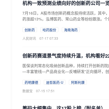
机构一致预测业绩向好的创新药公司一
7月16日，A股市场创新药概念股持续活跃，其中
药涨超13%，泓博医药、常山药业等纷纷跟涨。个
创新药
哈药股份
海南海药
人民财讯
07-17 07:33
创新药赛道景气度持续升温，机构看好2
医保谈判常态化吸纳创新品种，持续打开创新药院
—丰富管线—产品商业化—反哺研发”正向循环，创
药明康德
迪哲医药-U
阿斯利康
数据宝
07-15 17:51
筹码大幅集中，这17股上榜（附名单）