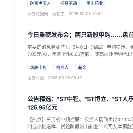
融资净买入
捷昌驱动
常山药业
证券时报网
阙福生
2025-05-08 10:32
今日重磅发布会；两只新股申购……盘
重要的消息有哪些1．5月8日（周四）申购提示：新
7.05元/股，申购上限0.65万股。威高血净申购代码73
新股申购
机器人
基金
证券时报
2025-05-08 08:12
公告精选：*ST中程、*ST恒立、*S
125.95亿元
【热点】三连板中超控股：实控人杨飞卖出0.11
制或小批送样、试验阶段常山药业：公司艾本那肽注