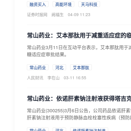
融资买入
高能环境
天马科技
证券时报网
阙福生
04-09 11:23
常山药业：艾本那肽用于减重适应症的
常山药业3月11日在互动平台表示，艾本那肽用
糖适应症审批结果。
常山药业
河北
艾本那肽
人民财讯
李在山
03-11 16:55
常山药业：依诺肝素钠注射液获得塔吉
常山药业(300255)3月6日公告，公司药品依
肝素钠注射液用于预防静脉血栓栓塞性疾病（预防静
常山药业
河北
依诺肝素钠注射液