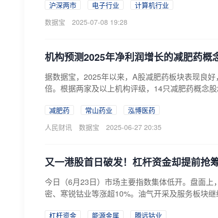
沪深两市
电子行业
计算机行业
数据宝
2025-07-08 19:28
机构预测2025年净利润增长的减肥药概
据数据宝，2025年以来，A股减肥药板块表现良
倍。根据两家及以上机构评级，14只减肥药概念股20
减肥药
常山药业
泓博医药
人民财讯
数据宝
2025-06-27 20:35
又一港股首日破发！杠杆资金却提前抢筹
今日（6月23日）市场主要指数集体低开。盘面
密、寒锐钴业等涨超10%。油气开采及服务板块继续
杠杆资金
能源金属
腾远钴业