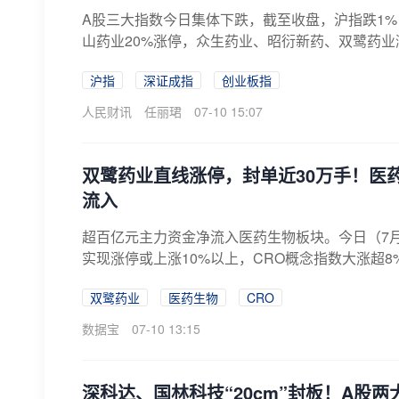
A股三大指数今日集体下跌，截至收盘，沪指跌1%，
山药业20%涨停，众生药业、昭衍新药、双鹭药业涨
沪指
深证成指
创业板指
人民财讯
任丽珺
07-10 15:07
双鹭药业直线涨停，封单近30万手！医
流入
超百亿元主力资金净流入医药生物板块。今日（7月
实现涨停或上涨10%以上，CRO概念指数大涨超8%
双鹭药业
医药生物
CRO
数据宝
07-10 13:15
深科达、国林科技“20cm”封板！A股两