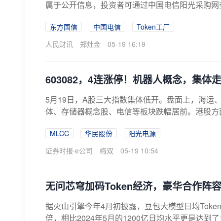
属于公开信息，投资者可通过中国电信阳光采购网查
东方国信
中国电信
Token工厂
人民财讯
郑灶金
05-19 16:19
603082，4连涨停！机器人概念，集体
5月19日，A股三大指数集体低开。盘面上，海运
体、存储器概念股、电信等板块跌幅居前。港股方
乐...
MLCC
华民股份
阳光电源
证券时报·e公司
梅双
05-19 10:54
无问芯穹加码Token经济，豪华合作阵
据火山引擎今年4月初披露，豆包大模型日均Toke
倍，相比2024年5月的1200亿日均水平更是达到了