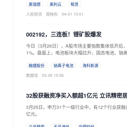
奥瑞德
美利云
租赁
人民财讯
周映彤
04-01 10:01
002192，三连板！锂矿股爆发
今日（3月26日），A股市场主要指数集体低开后
1%。盘面上，电池板块大幅拉升，固态电池、钠离子电
融捷股份
钠离子电池
海科新源
数据宝
03-26 10:56
32股获融资净买入额超1亿元 立讯精密
3月25日，申万31个一级行业中，有12个行业获
亿元。
立讯精密
天孚通信
宁德时代