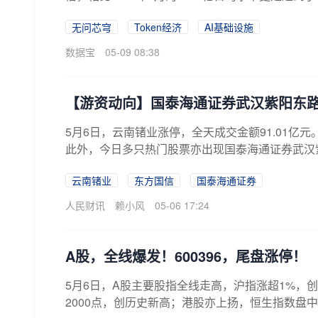
无问芯穹
Token经济
AI基础设施
数据宝
05-09 08:38
【游资动向】国泰海通证券武汉紫阳东
5月6日，云南锗业涨停，全天成交金额91.01亿
此外，今日多只热门股票亦出现国泰海通证券武汉紫
云南锗业
东方国信
国泰海通证券
人民财讯
赖小风
05-06 17:24
A股，全线爆发！600396，尾盘涨停！
5月6日，A股主要股指全线走高，沪指涨超1%，
2000点，创历史新高；港股亦上扬，恒生指数盘中涨