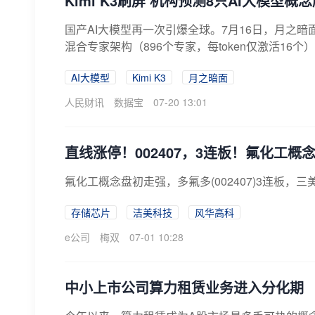
Kimi K3刷屏 机构预测8只AI大模型概
国产AI大模型再一次引爆全球。7月16日，月之暗面
混合专家架构（896个专家，每token仅激活16个
AI大模型
Kimi K3
月之暗面
人民财讯
数据宝
07-20 13:01
直线涨停！002407，3连板！氟化工概
氟化工概念盘初走强，多氟多(002407)3连板
存储芯片
洁美科技
风华高科
e公司
梅双
07-01 10:28
中小上市公司算力租赁业务进入分化期