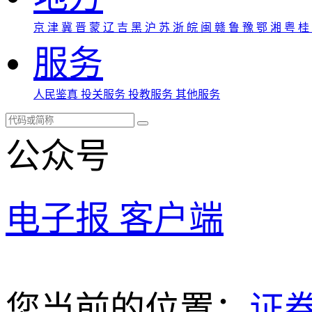
京
津
冀
晋
蒙
辽
吉
黑
沪
苏
浙
皖
闽
赣
鲁
豫
鄂
湘
粤
桂
服务
人民鉴真
投关服务
投教服务
其他服务
公众号
电子报
客户端
您当前的位置：
证