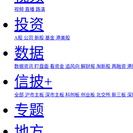
视频
直播
路演
投资
A股
公司
新股
基金
港美股
数据
数据资讯
盯盘面
看资金
追风向
解财报
淘新股
再融资
港
信披+
全部
沪市主板
深市主板
科创板
创业板
北交所
新三板
深
专题
地方