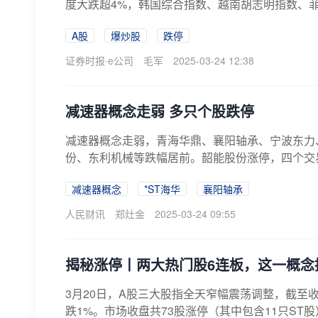
度大跌超4%，韩国综合指数、越南胡志明指数、
幅...
A股
爆炒股
跌停
证券时报·e公司
毛军
2025-03-24 12:38
减速器概念走弱 多只个股跌停
减速器概念走弱，青海华鼎、襄阳轴承、宁波东力
份、东利机械等跌幅居前。韶能股份涨停，四个交
减速器概念
*ST海华
襄阳轴承
人民财讯
郑灶金
2025-03-24 09:55
揭秘涨停丨两大热门股6连板，这一概念
3月20日，A股三大股指全天窄幅震荡调整，截至收盘
跌1%。市场收盘共73股涨停（其中包含11只ST股）