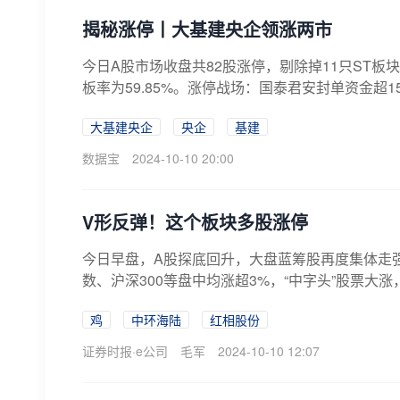
揭秘涨停丨大基建央企领涨两市
今日A股市场收盘共82股涨停，剔除掉11只ST板
板率为59.85%。涨停战场：国泰君安封单资金超15
大基建央企
央企
基建
数据宝
2024-10-10 20:00
V形反弹！这个板块多股涨停
今日早盘，A股探底回升，大盘蓝筹股再度集体走强
数、沪深300等盘中均涨超3%，“中字头”股票大涨，
鸡
中环海陆
红相股份
证券时报·e公司
毛军
2024-10-10 12:07