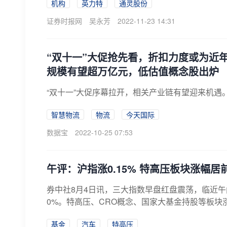
机构
英力特
通灵股份
证券时报网
吴永芳
2022-11-23 14:31
“双十一”大促抢先看，折扣力度或为近
规模有望超万亿元，低估值概念股出炉
“双十一”大促序幕拉开，相关产业链有望迎来机遇
智慧物流
物流
今天国际
数据宝
2022-10-25 07:53
午评：沪指涨0.15% 特高压板块涨幅居
券中社8月4日讯，三大指数早盘红盘震荡，临近午间回
0%。特高压、CRO概念、国家大基金持股等板块
基金
汽车
特高压