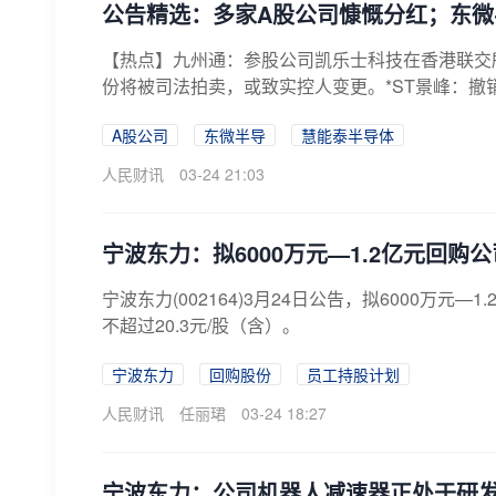
公告精选：多家A股公司慷慨分红；东
【热点】九州通：参股公司凯乐士科技在香港联交所
份将被司法拍卖，或致实控人变更。*ST景峰：撤销
A股公司
东微半导
慧能泰半导体
人民财讯
03-24 21:03
宁波东力：拟6000万元—1.2亿元回购
宁波东力(002164)3月24日公告，拟6000
不超过20.3元/股（含）。
宁波东力
回购股份
员工持股计划
人民财讯
任丽珺
03-24 18:27
宁波东力：公司机器人减速器正处于研