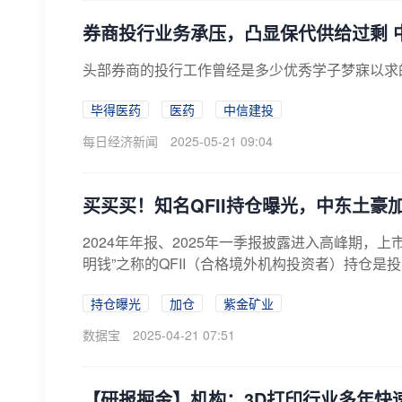
券商投行业务承压，凸显保代供给过剩 
​头部券商的投行工作曾经是多少优秀学子梦寐以求
毕得医药
医药
中信建投
每日经济新闻
2025-05-21 09:04
买买买！知名QFII持仓曝光，中东土豪加
2024年年报、2025年一季报披露进入高峰期，
明钱”之称的QFII（合格境外机构投资者）持仓是投
持仓曝光
加仓
紫金矿业
数据宝
2025-04-21 07:51
【研报掘金】机构：3D打印行业多年快