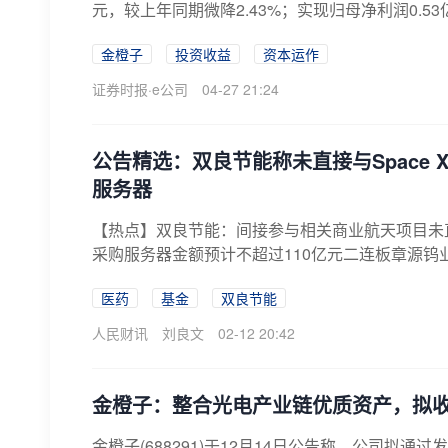
元，较上年同期微降2.43%；实现归母净利润0.53
金橙子
投资收益
资本运作
证券时报·e公司
04-27 21:24
公告精选：双良节能称未直接与Space 
服务器
【热点】双良节能：间接参与相关商业航天项目未直
采购服务器金额预计不超过110亿元二连板章源钨业
医药
基金
双良节能
人民财讯
刘良文
02-12 20:42
金橙子：整合光电产业链优质资产，拟
金橙子(688291)于12月14日公告称，公司