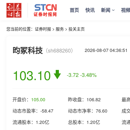
首页
快讯
新闻
视
您当前的位置：
证券时报
>
服务
>
投关主页
昀冢科技
（sh688260）
2026-08-07 04:3
103.10
-3.72
-3.48%
开盘价：
105.00
昨收盘：
106.82
最
动态市盈率：
-58.47
动态市净率：
76.60
成
流通股本：
1.20亿
总股本：
1.20亿
流