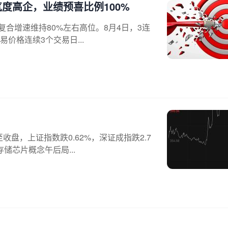
度高企，业绩预喜比例100%
复合增速维持80%左右高位。8月4日，3连
易价格连续3个交易日...
盘，上证指数跌0.62%，深证成指跌2.7
存储芯片概念午后局...