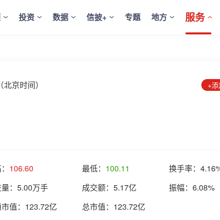
服务
频
投资
数据
信披+
专题
地方
6:51（北京时间）
+
高：
106.60
最低：
100.11
换手率：
4.16
交量：
5.00万手
成交额：
5.17亿
振幅：
6.08%
通市值：
123.72亿
总市值：
123.72亿