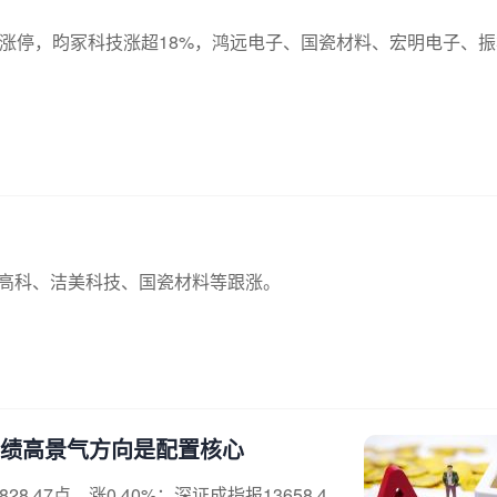
材涨停，昀冢科技涨超18%，鸿远电子、国瓷材料、宏明电子、振
华高科、洁美科技、国瓷材料等跟涨。
：业绩高景气方向是配置核心
.47点，涨0.40%；深证成指报13658.4