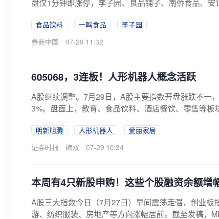
盘仅1分钟即涨停，李子园、良品铺子、南侨食品、安记
食品饮料
一鸣食品
李子园
券商中国
07-29 11:32
605068，3连板！人形机器人概念活跃
A股继续调整。7月29日，A股主要指数开盘涨跌不一
3%。盘面上，教育、食品饮料、酒店餐饮、零售等板块
明新旭腾
人形机器人
爱丽家居
证券时报
梅双
07-29 10:34
本周有4只新股申购！这些个股融资余额增
A股三大指数今日（7月27日）早间震荡走强，创业板
游、纺织服装、房地产等方向涨幅居前。截至发稿，ML