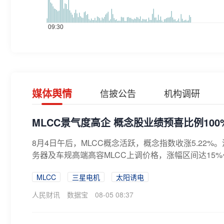
媒体舆情
信披公告
机构调研
MLCC景气度高企 概念股业绩预喜比例100
8月4日午后，MLCC概念活跃，概念指数收涨5.22
务器及车规高端高容MLCC上调价格，涨幅区间达15%～
MLCC
三星电机
太阳诱电
人民财讯
数据宝
08-05 08:37