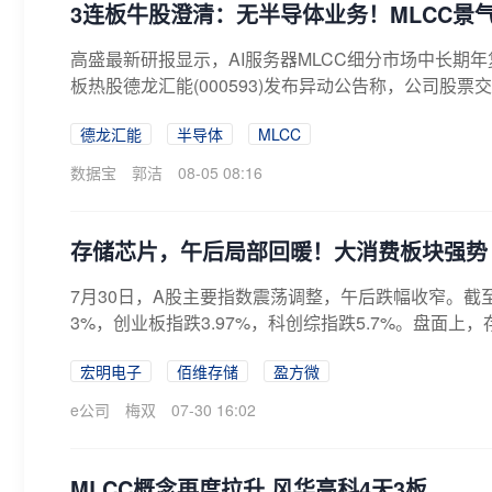
3连板牛股澄清：无半导体业务！MLCC景气
高盛最新研报显示，AI服务器MLCC细分市场中长期年
板热股德龙汇能(000593)发布异动公告称，公司股票交
德龙汇能
半导体
MLCC
数据宝
郭洁
08-05 08:16
存储芯片，午后局部回暖！大消费板块强势
7月30日，A股主要指数震荡调整，午后跌幅收窄。截至收
3%，创业板指跌3.97%，科创综指跌5.7%。盘面上，
宏明电子
佰维存储
盈方微
e公司
梅双
07-30 16:02
MLCC概念再度拉升 风华高科4天3板