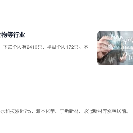
生物等行业
，下跌个股有2410只，平盘个股172只。不
善水科技涨近7%，雅本化学、宁新新材、永冠新材等涨幅居前。