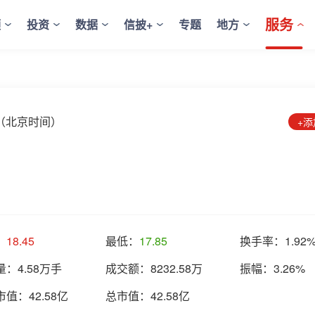
服务
频
投资
数据
信披+
专题
地方
8:59（北京时间）
+
：
18.45
最低：
17.85
换手率：
1.92
量：
4.58万手
成交额：
8232.58万
振幅：
3.26%
市值：
42.58亿
总市值：
42.58亿