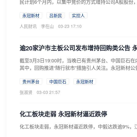
民计划6个月内，以集中竞价的方式增持公司A股股份，累
永冠新材
吕新民
实控人
人民财讯
李在山
03-23 17:10
逾20家沪市主板公司发布增持回购类公告 
截至3月3日19:00时，当晚已有贵州茅台、中国巨
其中，回购推进“随行就市”措施引人关注。永冠新材公
贵州茅台
中国巨石
永冠新材
张淑贤
03-03 21:57
化工板块走弱 永冠新材逼近跌停
化工板块走弱，永冠新材逼近跌停，中毅达跌逾9%，