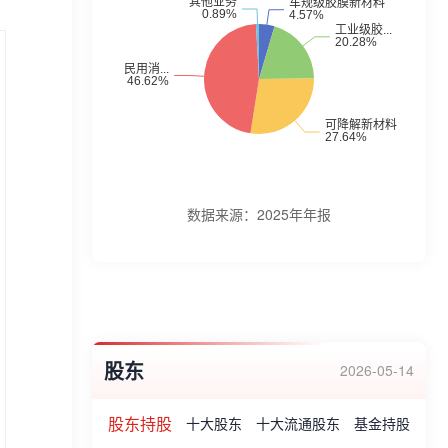
车规级胶膜新材料、工业级胶粘新材料、可
降解新材料等各类新材料的研发、生产与销
售。公司主要产品有民用消费级胶粘新材
料、工业级胶粘新材料、车规级胶膜新材
料、可降解新材料。企业荣誉:上海市认定企
业技术中心、上海市高新技术企业、上海市
科技小巨人企业、上海市高新技术成果转化
数据来源：
2025年年报
项目、“国家级专精特新小巨人”、“战略性新
兴产业企业”、“邓白氏51最高信用评级”、“江
西省制造业单项冠军”、“江西省智能制造标
杆企业”、“江西省瞪羚企业”、“阿里巴巴金牌
股东
供应商”、“中国胶粘剂和胶粘带工业协会理
2026-05-14
事单位”、“省级企业技术中心”等。
股东持股
十大股东
十大流通股东
基金持股