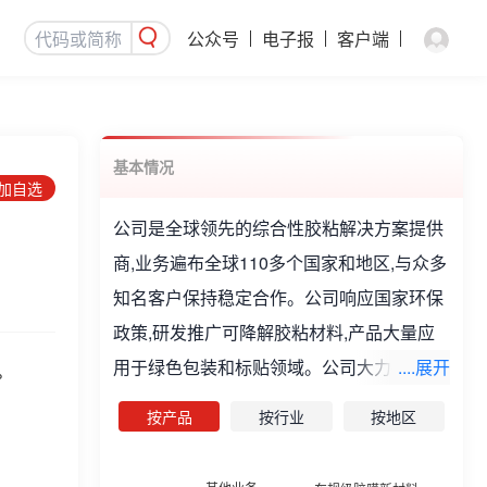
公众号
电子报
客户端
基本情况
添加自选
公司是全球领先的综合性胶粘解决方案提供
商,业务遍布全球110多个国家和地区,与众多
知名客户保持稳定合作。公司响应国家环保
政策,研发推广可降解胶粘材料,产品大量应
用于绿色包装和标贴领域。公司大力推动进
....展开
%
口替代,借助创新技术优势,发展新能源、汽
按产品
按行业
按地区
车、消费电子领域的功能性薄膜和特种胶粘
材料。公司主要专注于消费级胶粘新材料、