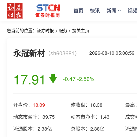
首页
快讯
新闻
视
您当前的位置：
证券时报
>
服务
>
投关主页
永冠新材
（sh603681）
2026-08-10 05:0
17.91
-0.47
-2.56%
开盘价：
18.39
昨收盘：
18.38
最高
动态市盈率：
39.75
动态市净率：
1.43
成交
流通股本：
2.38亿
总股本：
2.38亿
流通