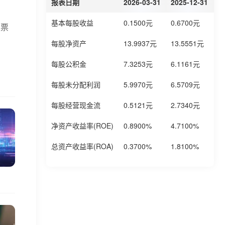
报表日期
2026-03-31
2025-12-31
2
基本每股收益
0.1500元
0.6700元
0
股票
每股净资产
13.9937元
13.5551元
1
每股公积金
7.3253元
6.1161元
6
每股未分配利润
5.9970元
6.5709元
6
每股经营现金流
0.5121元
2.7340元
1
净资产收益率(ROE)
0.8900%
4.7100%
4
总资产收益率(ROA)
0.3700%
1.8100%
1