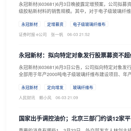
永冠新材(603681)6月3日晚披露定增预案，公司拟
级胶粘新材料的销售规模。其中，对于电子级玻璃纤维布
永冠新材
定增募资
电子级玻璃纤维布
证券时报·e公司
张一帆
06-03 21:52
永冠新材：拟向特定对象发行股票募资不超9
永冠新材(603681)6月3日公告，公司拟向特定对象
全部用于年产2000吨电子级玻璃纤维布建设项目、年产1
永冠新材
定向增发
玻璃纤维布
人民财讯
赖小风
06-03 21:09
国家出手调控油价；北京三部门约谈12家
重要的消息有哪些1．3月23日，外交部发言人林剑