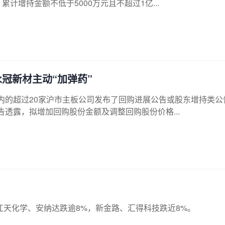
计增持金额不低于5000万元且不超过1亿...
永冠新材主动“加弹药”
石在内的超过20家沪市主板公司发布了回购进展公告或股东增持类公
告透露，拟增加回购股份金额及调整回购股份价格...
江天化学、安纳达跌逾8%，新金路、汇得科技跌近8%。