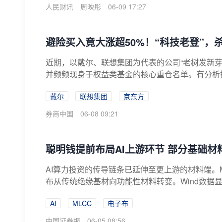
人民财讯
周映彤
06-09 17:27
避险买入竟大涨超50%！“科技老登”，
近期，以戴尔、联想集团为代表的公司“老树发新芽
并频频现身于权益类基金的核心重仓名单。有分析指出
戴尔
联想集团
京东方
券商中国
06-08 09:21
聪明钱提前布局AI上游环节 部分基础材
AI算力投资的传导链条已延伸至更上游的材料端。
布从传统绝缘基材向功能性材料转变。Wind数据显示
AI
MLCC
电子布
中国证券报
06-05 08:56