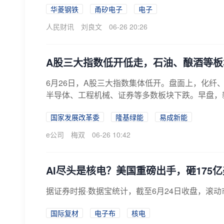
华菱钢铁
甬矽电子
电子
人民财讯
刘良文
06-26 20:26
A股三大指数低开低走，石油、酿酒等
6月26日，A股三大指数集体低开。盘面上，化纤
半导体、工程机械、证券等多数板块下跌。早盘，新股
国家发展改革委
隆基绿能
易成新能
e公司
梅双
06-26 10:42
AI尽头是核电？美国重磅出手，砸175
据证券时报·数据宝统计，截至6月24日收盘，滚动
国际复材
电子布
核电