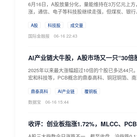
6月16日，A股放量分化，量能维持在3万亿元上方
涨，通信、电子等科技股继续走强，但煤炭、银行、
A股
科技股
成交量
国际金融报
06-16 22:43
AI产业链大牛股，A股市场又一只“30倍
2025年以来最大涨幅超过10倍的个股已多达44
宏和科技等，PCB概念的鼎泰高科、铜冠铜箔、南亚
鼎泰高科
AI产业链
覆铜板
数据宝
06-16 15:44
收评：创业板指涨1.72%，MLCC、P
A股三大指数今日涨跌不一，截至收盘，沪指跌0.11