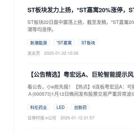
ST板块发力上扬，*ST嘉寓20%涨停，
ST板块22日盘中震荡上扬，截至发稿，*ST嘉寓20
潮等均涨停。
新潮能源
*ST嘉寓
ST板块
吴永芳
2025-01-22 15:06
【公告精选】粤宏远A、巨轮智能提示
看公告，小e抢先报！【热点】6连板粤宏远A：可
Ａ(000573)1月12日晚间发布股票交易严重异常
科伦药业
LED
创新药
证券时报·e公司
2025-01-12 21:57