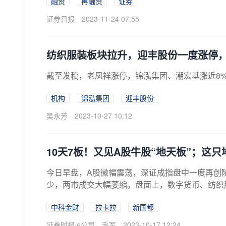
融资
再融资
证券
证券日报
2023-11-24 07:55
纺织服装板块拉升，迎丰股份一度涨停
截至发稿，老凤祥涨停，锦泓集团、潮宏基涨近8%
机构
锦泓集团
迎丰股份
吴永芳
2023-10-27 10:12
10天7板！又见A股牛股“地天板”；这
今日早盘，A股微幅震荡，深证成指盘中一度再创
少，两市成交大幅萎缩。盘面上，数字货币、纺织
药、...
中科金财
拉卡拉
新国都
证券时报·e公司
毛军
2023-10-17 12:24