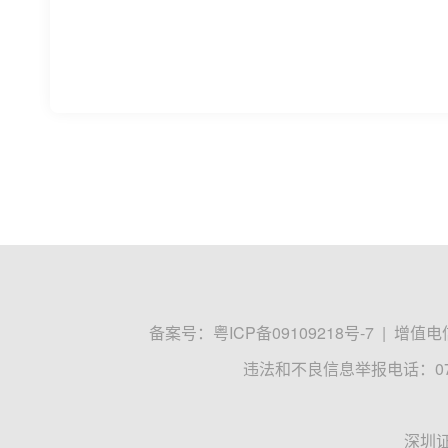
首批北证50指数基金正式开售 相关公司
11月29日，易方达、华夏、汇添富、广发、南方
证50成份指数型基金正式发售，标志着北交所指数化
基金
北交所
证券
证券日报
2022-11-30 08:06
首批指数基金获批，可以一键直投北交所
1.47%，样本股迎来首次调整……
备受瞩目的北证50指数（899050）上线首周表现稳健
晚，北证50样本股迎来首次调整，凯德石英、苏轴股
基金
医药
北交所
北证资讯
2022-11-26 21:56