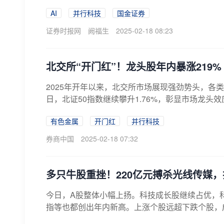
期...
AI
并行科技
国金证券
证券时报网
阙福生
2025-02-18 08:23
北交所“开门红”！龙头股年内暴涨219%
2025年开年以来，北交所市场展现强劲势头，各
日，北证50指数继续攀升1.76%，彰显市场龙头效应
有色金属
开门红
并行科技
券商中国
2025-02-18 07:32
多只牛股重挫！220亿元搏杀光线传媒，
今日，A股整体小幅上扬。科技成长股继续占优，科
指等也都创出年内新高。上涨个股远超下跌个股，成交