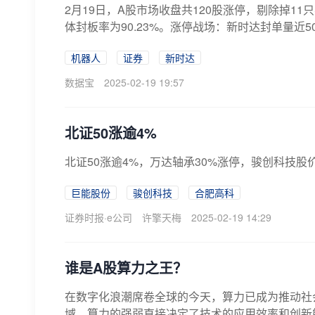
2月19日，A股市场收盘共120股涨停，剔除掉11
体封板率为90.23%。涨停战场：新时达封单量近50
机器人
证券
新时达
数据宝
2025-02-19 19:57
北证50涨逾4%
北证50涨逾4%，万达轴承30%涨停，骏创科技
巨能股份
骏创科技
合肥高科
证券时报·e公司
许擎天梅
2025-02-19 14:29
谁是A股算力之王？
在数字化浪潮席卷全球的今天，算力已成为推动社
域，算力的强弱直接决定了技术的应用效率和创新