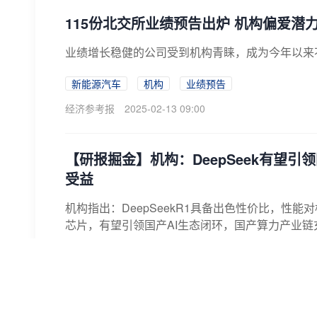
115份北交所业绩预告出炉 机构偏爱潜
业绩增长稳健的公司受到机构青睐，成为今年以来
新能源汽车
机构
业绩预告
经济参考报
2025-02-13 09:00
【研报掘金】机构：DeepSeek有望引
受益
机构指出：DeepSeekR1具备出色性价比，性
芯片，有望引领国产AI生态闭环，国产算力产业链充
AI
人工智能
法本信息
证券时报网
阙福生
2025-02-13 09:18