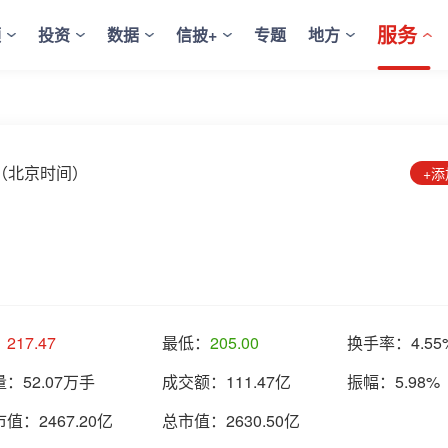
服务
频
投资
数据
信披+
专题
地方
1:23（北京时间）
+
：
217.47
最低：
205.00
换手率：
4.55
量：
52.07万手
成交额：
111.47亿
振幅：
5.98%
市值：
2467.20亿
总市值：
2630.50亿