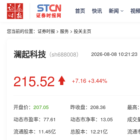
首页
快讯
新闻
视
您当前的位置：
证券时报
>
服务
>
投关主页
澜起科技
（sh688008）
2026-08-08 10:2
215.52
+7.16
+3.44%
开盘价：
207.05
昨收盘：
208.36
最高
动态市盈率：
77.61
动态市净率：
13.05
成交
流通股本：
11.45亿
总股本：
12.21亿
流通