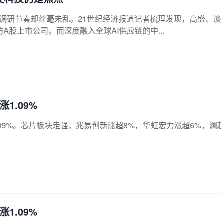
的调研节奏却丝毫未乱。21世纪经济报道记者梳理发现，高盛、
访A股上市公司。而深度融入全球AI供应链的中...
1.09%
.09%。芯片板块走强，兆易创新涨超8%，华虹宏力涨超6%，澜
1.09%