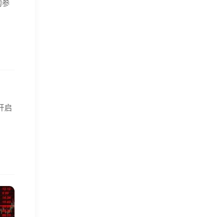
构参
开启