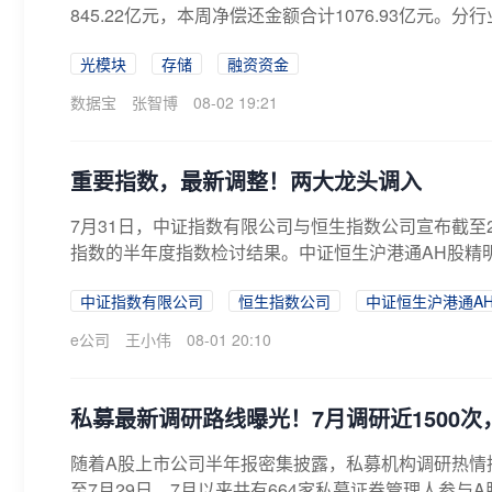
845.22亿元，本周净偿还金额合计1076.93亿元。分行
光模块
存储
融资资金
数据宝
张智博
08-02 19:21
重要指数，最新调整！两大龙头调入
7月31日，中证指数有限公司与恒生指数公司宣布截至2
指数的半年度指数检讨结果。中证恒生沪港通AH股精明
中证指数有限公司
恒生指数公司
中证恒生沪港通A
e公司
王小伟
08-01 20:10
私募最新调研路线曝光！7月调研近1500次
随着A股上市公司半年报密集披露，私募机构调研热情
至7月29日，7月以来共有664家私募证券管理人参与A股