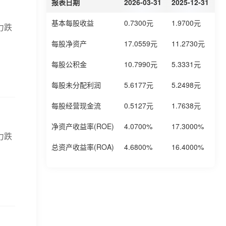
报表日期
2026-03-31
2025-12-31
2
基本每股收益
0.7300元
1.9700元
1
力跌
每股净资产
17.0559元
11.2730元
1
每股公积金
10.7990元
5.3331元
5
每股未分配利润
5.6177元
5.2498元
4
每股经营现金流
0.5127元
1.7638元
1
净资产收益率(ROE)
4.0700%
17.3000%
1
力跌
总资产收益率(ROA)
4.6800%
16.4000%
1