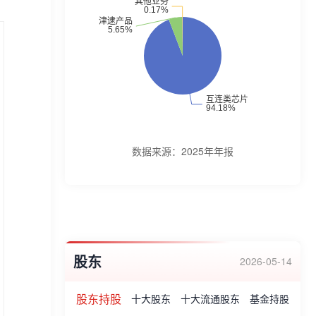
及高能效的互连解决方案。公司产品主要包
括内存接口芯片、内存模组配套芯片、PCIe
Retimer芯片、CXL MXC芯片及时钟芯片、
津逮CPU及数据保护和可信计算加速芯片
等。企业荣誉:2022年4月,公司荣获“第二十
三届中国专利优秀奖”。2022年11月,公司获
得全球领先的内存和存储厂商美光科技的肯
数据来源：
2025年年报
定,荣膺美光科技“杰出性能奖(半导体元器
件)”和“杰出质量奖(封装&测试材料半导体元
器件)”。2023年1月,公司荣获“国家知识产权
优势企业”。2023年11月,澜起荣登福布斯
股东
“2023中国创新力企业50强”榜单。2023年11
2026-05-14
月,公司再次斩获美光科技“杰出供应商表现
股东持股
十大股东
十大流通股东
基金持股
奖”。2023年12月,公司荣获SK海力士“最佳