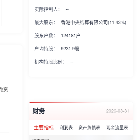
供应商奖”、“最受机构青睐(科创板)上市公司
实际控制人：
--
TOP5榜单”、中国证券报“金牛上市公司科创
最大股东：
香港中央结算有限公司(11.43%)
奖”等荣誉。
股东户数：
124181户
户均持股：
9231.9股
机构持股比例：
--
微资
财务
2026-03-31
主要指标
利润表
资产负债表
现金流量表