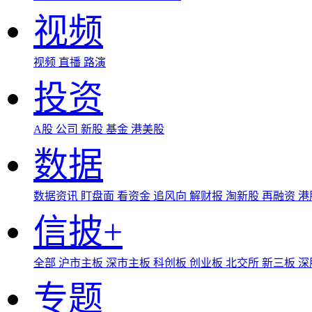
视频
视频
直播
路演
投资
A股
公司
新股
基金
港美股
数据
数据资讯
盯盘面
看资金
追风向
解财报
淘新股
再融资
港
信披+
全部
沪市主板
深市主板
科创板
创业板
北交所
新三板
深
专题