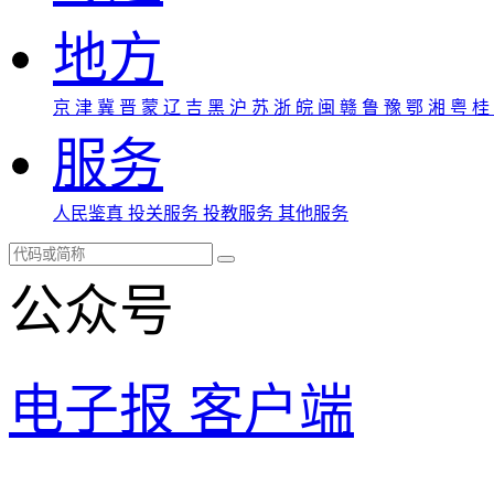
地方
京
津
冀
晋
蒙
辽
吉
黑
沪
苏
浙
皖
闽
赣
鲁
豫
鄂
湘
粤
桂
服务
人民鉴真
投关服务
投教服务
其他服务
公众号
电子报
客户端