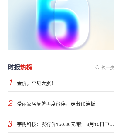
时报
热榜
换一换
金价，罕见大涨！
爱丽家居复牌再度涨停，走出10连板
宇树科技：发行价150.80元/股！8月10日申购，DeepSeek参与战略配售