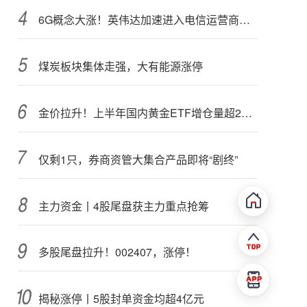
6G概念大涨！英伟达加速进入电信运营商市场？
煤炭板块集体走强，大有能源涨停
金价拉升！上半年国内黄金ETF增仓量超28吨
仅剩1只，券商资管大集合产品即将“剧终”
主力资金丨4股尾盘获主力重点抢筹
多股尾盘拉升！002407，涨停！
揭秘涨停丨5股封单资金均超4亿元