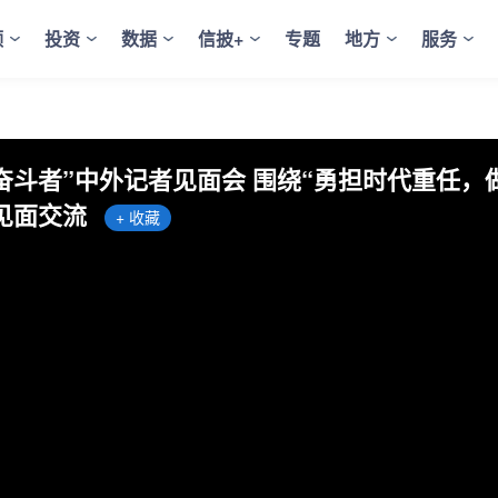
频
投资
数据
信披+
专题
地方
服务
奋斗者”中外记者见面会 围绕“勇担时代重任
见面交流
+ 收藏