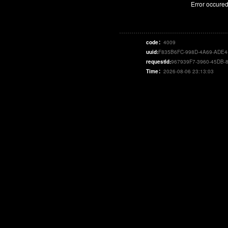
Error occured
code：
4009
uuid:
F835B6FC-998D-4A69-ADE
requestId:
967939F7-3960-45DB-
Time：
2026-08-06 23:13:03