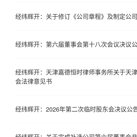
经纬辉开：关于修订《公司章程》及制定公
经纬辉开：第六届董事会第十八次会议决议
经纬辉开：天津嘉德恒时律师事务所关于天津
会法律意见书
经纬辉开：2026年第二次临时股东会决议公
经纬辉开：关于完成补选公司第六届董事会