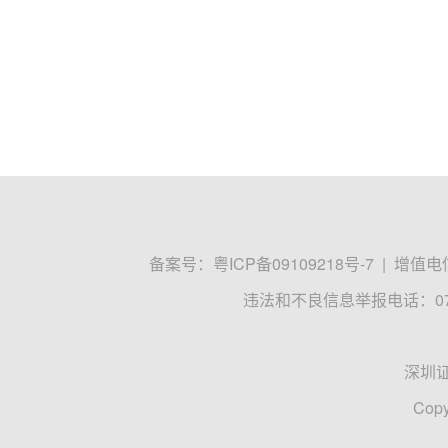
备案号：
粤ICP备09109218号-7
|
增值电信
违法和不良信息举报电话：0755
深圳
Copy