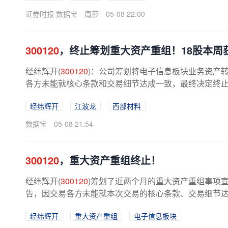
证券时报·数据宝
周莎
05-08 22:00
300120
，终止筹划重大资产重组！18股本周
经纬辉开(
300120
)：公司筹划将电子信息板块业务资产
各方未能就核心条款和交易细节达成一致，最终决定终
技(000973)：公司拟以3亿元向全资...
经纬辉开
江波龙
西部材料
数据宝
05-08 21:54
300120
，重大资产重组终止！
经纬辉开(
300120
)筹划了近两个月的重大资产重组事项
告，因交易各方未能就本次交易的核心条款、交易细节
息板块业务资产转让至深圳市弗杰...
经纬辉开
重大资产重组
电子信息板块