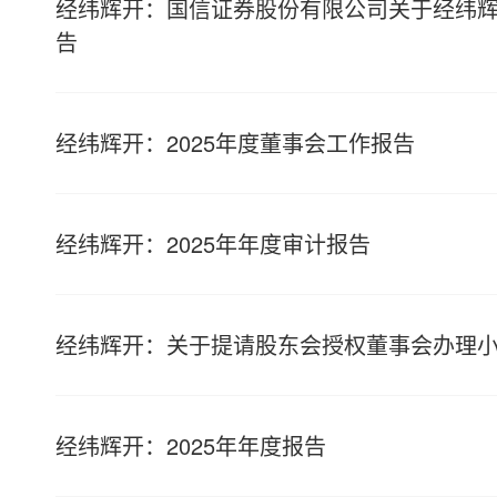
经纬辉开：国信证券股份有限公司关于经纬辉
告
经纬辉开：2025年度董事会工作报告
经纬辉开：2025年年度审计报告
经纬辉开：关于提请股东会授权董事会办理
经纬辉开：2025年年度报告