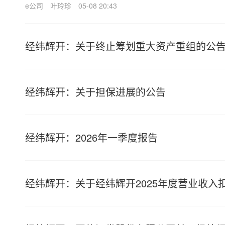
e公司
叶玲珍
05-08 20:43
经纬辉开：关于终止筹划重大资产重组的公
经纬辉开：关于担保进展的公告
经纬辉开：2026年一季度报告
经纬辉开：关于经纬辉开2025年度营业收入