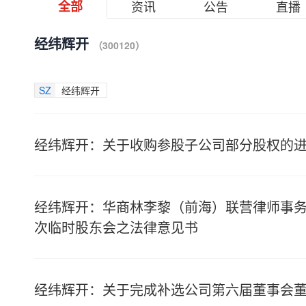
全部
资讯
公告
直播
经纬辉开
（300120）
SZ
经纬辉开
经纬辉开：关于收购参股子公司部分股权的
经纬辉开：华商林李黎（前海）联营律师事务
次临时股东会之法律意见书
经纬辉开：关于完成补选公司第六届董事会