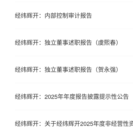
经纬辉开：内部控制审计报告
经纬辉开：独立董事述职报告（虞熙春）
经纬辉开：独立董事述职报告（贺永强）
经纬辉开：2025年年度报告披露提示性公告
经纬辉开：关于经纬辉开2025年度非经营