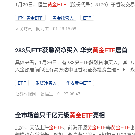
1月29日，恒生
黄金ETF
（股份代号：3170）于香港交
恒生黄金ETF
黄金托管人
ETF
人民财讯
阮润生
01-29 15:58
283只ETF获融资净买入 华安
黄金ETF
居首
具体来看，1月26日，有283只ETF获融资净买入，其中
入金额居前的还有易方达中证香港证券投资主题ETF、永赢
ETF
融资净买入
华安黄金ETF
证券时报网
阙福生
01-27 09:47
全市场首只千亿元级
黄金ETF
亮相
此外，天弘上海
金ETF
、前海开源
黄金ETF
等
黄金ETF
也
规模也有所增长。例如，永赢黄金股ETF规模已从2025年初的1