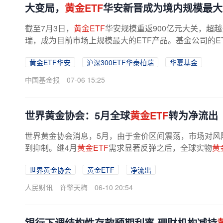
大变局，
黄金ETF
华安新晋成为境内规模最大E
截至7月3日，
黄金ETF
华安规模重返900亿元大关，超越
瑞，成为目前市场上规模最大的ETF产品。基金公司的E
易方达短暂“反超”后，现又重回“头...
黄金ETF华安
沪深300ETF华泰柏瑞
华夏基金
中国基金报
07-06 15:25
世界黄金协会：5月全球
黄金ETF
转为净流出
世界黄金协会消息，5月，由于金价区间震荡，市场对风
到抑制。继4月
黄金ETF
需求显著反弹之后，全球实物
黄
世界黄金协会
黄金ETF
净流出
人民财讯
许擎天梅
06-10 20:54
银行下调结构性存款预期利率 理财机构减持