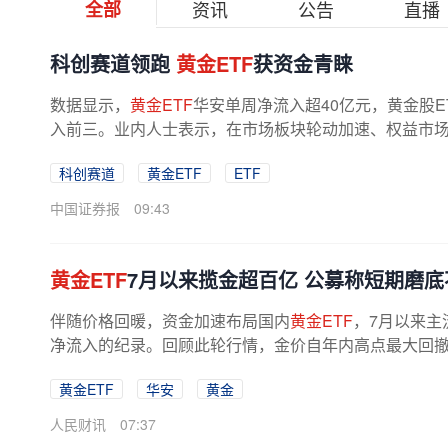
全部
资讯
公告
直播
科创赛道领跑
黄金ETF
获资金青睐
数据显示，
黄金ETF
华安单周净流入超40亿元，黄金股E
入前三。业内人士表示，在市场板块轮动加速、权益市场震
科创赛道
黄金ETF
ETF
中国证券报
09:43
黄金ETF
7月以来揽金超百亿 公募称短期磨底
伴随价格回暖，资金加速布局国内
黄金ETF
，7月以来主
净流入的纪录。回顾此轮行情，金价自年内高点最大回撤超
黄金ETF
华安
黄金
人民财讯
07:37