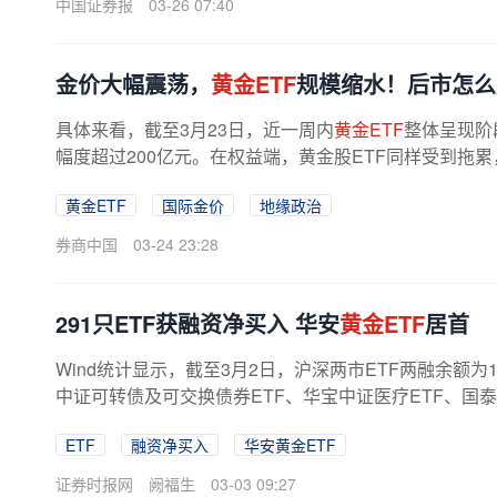
中国证券报
03-26 07:40
金价大幅震荡，
黄金ETF
规模缩水！后市怎么
具体来看，截至3月23日，近一周内
黄金ETF
整体呈现阶
幅度超过200亿元。在权益端，黄金股ETF同样受到拖
出市场对黄金产业链的配置意愿同步降温...
黄金ETF
国际金价
地缘政治
券商中国
03-24 23:28
291只ETF获融资净买入 华安
黄金ETF
居首
Wind统计显示，截至3月2日，沪深两市ETF两融余额为1
中证可转债及可交换债券ETF、华宝中证医疗ETF、国泰
ETF
融资净买入
华安黄金ETF
证券时报网
阙福生
03-03 09:27