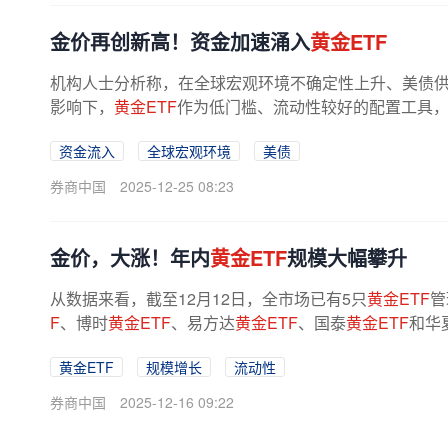
金价再创新高！资金加速涌入
黄金ETF
机构人士分析称，在全球宏观环境不确定性上升、美债
影响下，
黄金ETF
作为低门槛、流动性较好的配置工具
国际金价持续强势表现 国际金价延续...
资金流入
全球宏观环境
美债
券商中国
2025-12-25 08:23
金价，大涨！年内
黄金ETF
规模大幅攀升
从数据来看，截至12月12日，全市场已有5只
黄金ETF
管
F
、博时
黄金ETF
、易方达
黄金ETF
、国泰
黄金ETF
和华
了较为显著的规模增长，成为资金配置...
黄金ETF
规模增长
流动性
券商中国
2025-12-16 09:22