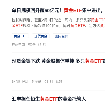
单日规模回升超50亿元！
黄金ETF
集中进出
拉长时间看，截至2月3日的近一周内，多只头部
黄金ET
金ETF
规模下降超过100亿元，博时
黄金ETF
、易方达
黄
随着金价逐步修复，ETF资金流向也出现...
黄金ETF
现货黄金
国际金价
券商中国
02-04 21:15
现货金银下跌 黄金股集体重挫 多只
黄金ETF
证券时报网
赵子晗
01-31 18:53
汇丰担任恒生
黄金ETF
的黄金托管人