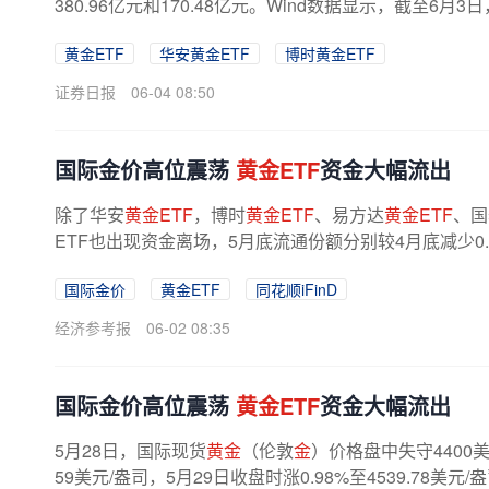
380.96亿元和170.48亿元。Wind数据显示，截至6月3
黄金ETF
华安黄金ETF
博时黄金ETF
证券日报
06-04 08:50
国际金价高位震荡
黄金ETF
资金大幅流出
除了华安
黄金ETF
，博时
黄金ETF
、易方达
黄金ETF
、国
ETF也出现资金离场，5月底流通份额分别较4月底减少0.49亿
国际金价
黄金ETF
同花顺iFinD
经济参考报
06-02 08:35
国际金价高位震荡
黄金ETF
资金大幅流出
5月28日，国际现货
黄金
（伦敦
金
）价格盘中失守4400美
59美元/盎司，5月29日收盘时涨0.98%至4539.78美元/