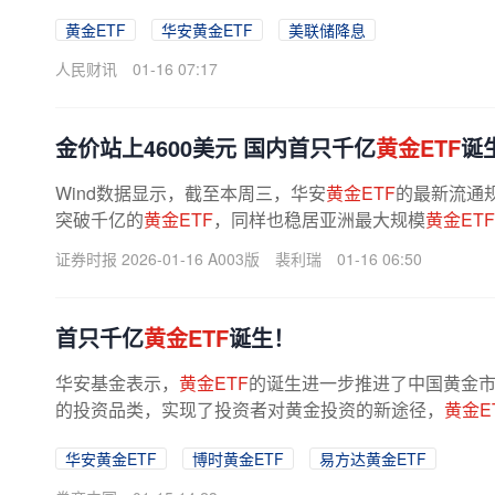
黄金ETF
华安黄金ETF
美联储降息
人民财讯
01-16 07:17
金价站上4600美元 国内首只千亿
黄金ETF
诞
Wind数据显示，截至本周三，华安
黄金ETF
的最新流通规
突破千亿的
黄金ETF
，同样也稳居亚洲最大规模
黄金ETF
银等贵金属的走势仍相对乐观，认为在...
证券时报 2026-01-16 A003版
裴利瑞
01-16 06:50
首只千亿
黄金ETF
诞生！
华安基金表示，
黄金ETF
的诞生进一步推进了中国黄金
的投资品类，实现了投资者对黄金投资的新途径，
黄金E
分
黄金ETF
调整申赎值得一提的是，...
华安黄金ETF
博时黄金ETF
易方达黄金ETF