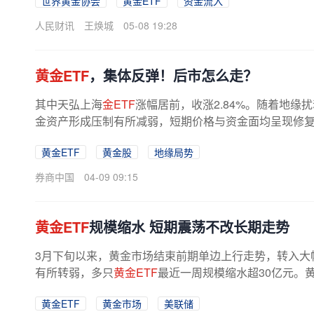
世界黄金协会
黄金ETF
资金流入
人民财讯
王焕城
05-08 19:28
黄金ETF
，集体反弹！后市怎么走？
其中天弘上海
金ETF
涨幅居前，收涨2.84%。随着地缘
金资产形成压制有所减弱，短期价格与资金面均呈现修
金面来看，
黄金ETF
整体规模近一个月...
黄金ETF
黄金股
地缘局势
券商中国
04-09 09:15
黄金ETF
规模缩水 短期震荡不改长期走势
3月下旬以来，黄金市场结束前期单边上行走势，转入大
有所转弱，多只
黄金ETF
最近一周规模缩水超30亿元。
辑是否发生变化？在机构人士看来，...
黄金ETF
黄金市场
美联储