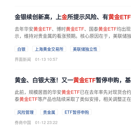
金银续创新高，上
金
所提示风险、有
黄金ETF
去年华安
黄金ETF
、博时
黄金ETF
、国泰
黄金ETF
均出现
示，维持对贵金属的看涨预期。核心原因在于，美联储独立
白银
上海黄金交易所
美联储独立性
界面新闻
01-13 10:57
黄金、白银大涨！又一
黄金ETF
暂停申购，基
此前，规模居首的华安
黄金ETF
已在去年率先对现货合
泰
黄金ETF
等产品也陆续采取了类似安排，相关调整正在
投白银LOF发布公告称，该基金将于2026...
风险管理
贵金属
ETF暂停申购
券商中国
01-12 23:22