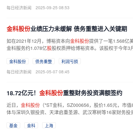
每日经济新闻
2025-09-25 08:53
金科股份
业绩压力未缓解 债务重整进入关键期
如在2021年12月，博裕资本向
金科股份
提供了一笔1.568亿
金科服务约1.078亿
股
股权质押给博裕资本。该股权于今年3月3
金科股份
债务重整
利润亏损
每日经济新闻
2025-05-07 08:45
18.72亿元！
金科股份
重整财务投资满额签约
近日，
金科股份
（*ST金科，SZ000656，股价1.65元
体与深圳久银投资、天津启重圣源、武汉寒树等16家财务投
基金
金科
上海