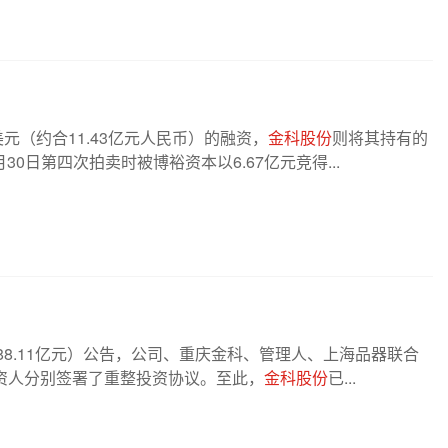
美元（约合11.43亿元人民币）的融资，
金科股份
则将其持有的
0日第四次拍卖时被博裕资本以6.67亿元竞得...
，市值88.11亿元）公告，公司、重庆金科、管理人、上海品器联合
资人分别签署了重整投资协议。至此，
金科股份
已...