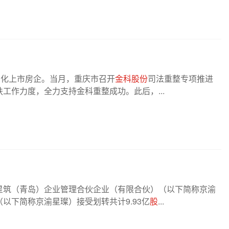
国化上市房企。当月，重庆市召开
金科股份
司法重整专项推进
工作力度，全力支持金科重整成功。此后，...
星筑（青岛）企业管理合伙企业（有限合伙）（以下简称京渝
以下简称京渝星璨）接受划转共计9.93亿
股
...