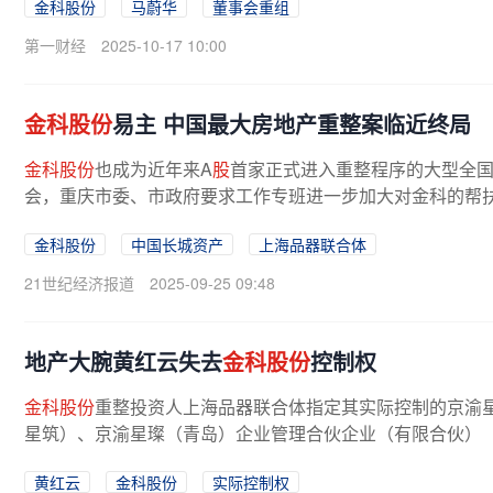
金科股份
马蔚华
董事会重组
第一财经
2025-10-17 10:00
金科股份
易主 中国最大房地产重整案临近终局
金科股份
也成为近年来A
股
首家正式进入重整程序的大型全
会，重庆市委、市政府要求工作专班进一步加大对金科的帮扶
金科股份
中国长城资产
上海品器联合体
21世纪经济报道
2025-09-25 09:48
地产大腕黄红云失去
金科股份
控制权
金科股份
重整投资人上海品器联合体指定其实际控制的京渝
星筑）、京渝星璨（青岛）企业管理合伙企业（有限合伙）（
黄红云
金科股份
实际控制权