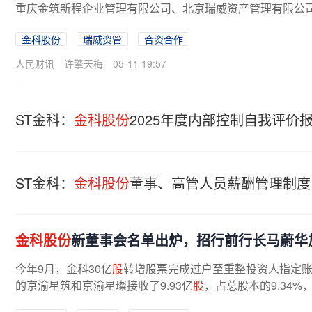
重庆金筑新程企业管理有限公司、北京瑞威资产管理有限公司，
金科股份
瑞威资管
合资合作
人民财讯
许擎天梅
05-11 19:57
ST金科：
金科股份
2025年度内部控制自我评价
ST金科：
金科股份
董事、高管人员薪酬管理制度
金科股份
新董事会名单出炉，招行前行长马蔚华
今年9月，金科30亿
股
转增股票完成过户至重整投资人指定账
的京渝星筑和京渝星璨接收了9.93亿
股
，占总股本的9.34%