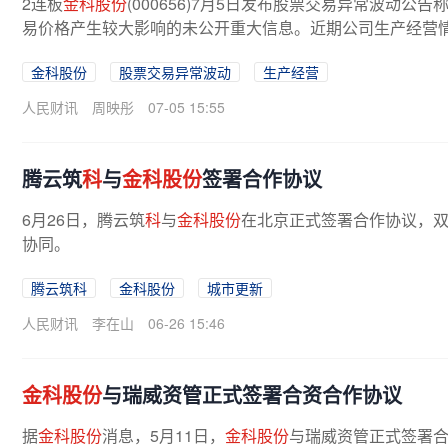
2连板
金科股份
(000656)7月5日发布股票交易异常波动
易价格产生较大影响的未公开重大信息。近期公司生产经营
金科股份
股票交易异常波动
生产经营
人民财讯
周映彤
07-05 15:55
腾云筑
科
与
金科股份
签署合作协议
6月26日，腾云筑
科
与
金科股份
在北京正式签署合作协议，
协同。
腾云筑科
金科股份
城市更新
人民财讯
李在山
06-26 15:46
金科股份
与瑞威资管正式签署合资合作协议
据
金科股份
消息，5月11日，
金科股份
与瑞威资管正式签署