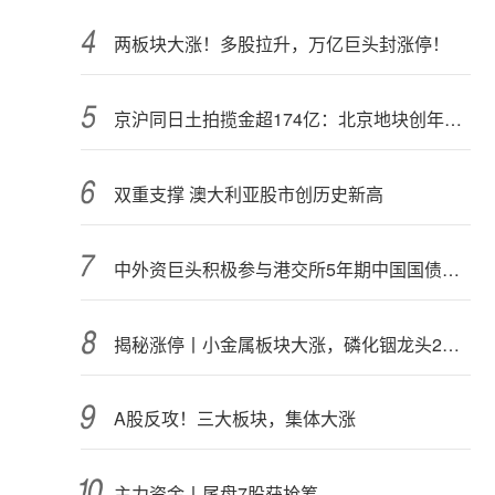
两板块大涨！多股拉升，万亿巨头封涨停！
京沪同日土拍揽金超174亿：北京地块创年内纪录，上海最高溢价28.45%
双重支撑 澳大利亚股市创历史新高
中外资巨头积极参与港交所5年期中国国债期货交易
揭秘涨停丨小金属板块大涨，磷化铟龙头2连板
A股反攻！三大板块，集体大涨
主力资金丨尾盘7股获抢筹