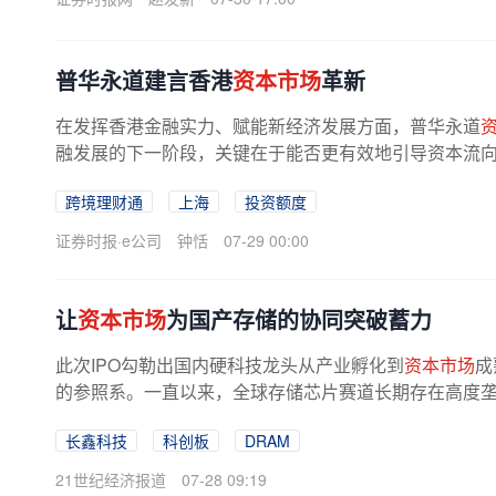
普华永道建言香港
资本市场
革新
在发挥香港金融实力、赋能新经济发展方面，普华永道
融发展的下一阶段，关键在于能否更有效地引导资本流
其建议推出一系列支持措施，如为...
跨境理财通
上海
投资额度
证券时报·e公司
钟恬
07-29 00:00
让
资本市场
为国产存储的协同突破蓄力
此次IPO勾勒出国内硬科技龙头从产业孵化到
资本市场
成
的参照系。一直以来，全球存储芯片赛道长期存在高度垄断
长鑫科技
科创板
DRAM
21世纪经济报道
07-28 09:19