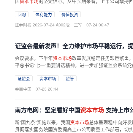
国
资本市场
的坚定信心。从中长期来看，上市公司增持回
回购
盈利能力
价值投资
证券时报 2026-07-24 A002版
王军
07-24 06:47
证监会最新发声！全力维护市场平稳运行，
会议要求，下半年
资本市场
改革发展稳定任务艰巨繁重
平总书记“七一”重要讲话精神，进一步加强证监会系统
治党，为
资本市场
高质量发展提供...
证监会
资本市场
监管
券商中国
07-23 20:44
南方电网：坚定看好中国
资本市场
支持上市
新“国九条”实施以来，我国
资本市场
总体呈现稳中向好发
贯彻落实国务院国资委提高上市公司质量工作部署，切实履