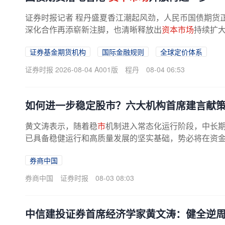
证券时报记者 程丹盛夏香江潮起风劲，人民币国债期货
深化合作再添崭新注脚，也清晰释放出
资本市场
持续扩
货登陆香港市场，是丰富...
证券基金期货机构
国际金融规则
全球定价体系
证券时报 2026-08-04 A001版
程丹
08-04 06:53
如何进一步稳定股市？六大机构首席建言献
黄文涛表示，随着稳
市
机制进入常态化运行阶段，中长
已具备稳健运行和高质量发展的坚实基础，势必将在资
这四方面力量推动下，沿着上升通道...
券商中国
券商中国
证券时报
08-03 08:03
中信建投证券首席经济学家黄文涛：健全逆周