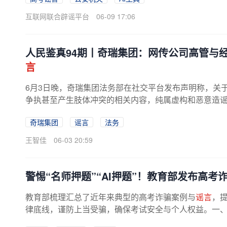
互联网联合辟谣平台
06-09 17:06
人民鉴真94期丨奇瑞集团：网传公司高管与
言
6月3日晚，奇瑞集团法务部在社交平台发布声明称，关
争执甚至产生肢体冲突的相关内容，纯属虚构和恶意造
已展开
谣言
溯源并报警，将追查到底...
奇瑞集团
谣言
法务
王智佳
06-03 20:59
警惕“名师押题”“AI押题”！教育部发布高考
教育部梳理汇总了近年来典型的高考诈骗案例与
谣言
，
律底线，谨防上当受骗，确保考试安全与个人权益。一、高考