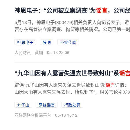
神思电子：“公司被立案调查”为
谣言
，公司
5月13日，神思电子(300479)相关负责人向记者表
否存在高管被立案调查、拘留等相关情况。公司已第一时间
神思电子
股吧
不实传闻
人民财讯
黄翔
05-13 22:06
“九华山因有人露营失温去世导致封山”系
谣
辟谣“九华山因有人露营失温去世导致封山”系
谣言
详情：
山因大雨有人露营失温去世，所以封了”，相关言论引发
。经查，系当地一名网民为...
九华山
网络谣言
行政处罚
互联网联合辟谣平台
05-13 18:12