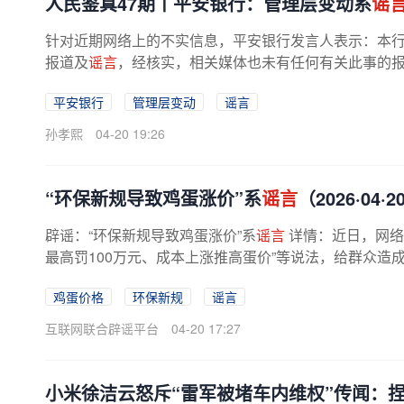
人民鉴真47期丨平安银行：管理层变动系
谣
针对近期网络上的不实信息，平安银行发言人表示：本
报道及
谣言
，经核实，相关媒体也未有任何有关此事的
并已经向公安机关报案，将造谣者...
平安银行
管理层变动
谣言
孙孝熙
04-20 19:26
“环保新规导致鸡蛋涨价”系
谣言
（2026·04·2
辟谣：“环保新规导致鸡蛋涨价”系
谣言
详情：近日，网络
最高罚100万元、成本上涨推高蛋价”等说法，给群众造
核实，相关部门并未出台此类...
鸡蛋价格
环保新规
谣言
互联网联合辟谣平台
04-20 17:27
小米徐洁云怒斥“雷军被堵车内维权”传闻：