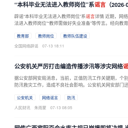
“本科毕业无法进入教师岗位”系
谣言
（2026·
辟谣“本科毕业无法进入教师岗位”系
谣言
详情 近期，网
法进入教师岗位”“教师需做好失业准备”等传言。经向教
中共中央、国务院发布...
教育部
教师岗位
教师队伍建设
全国网络辟谣
07-13 18:11
公安机关严厉打击编造传播涉汛等涉灾网络
据公安部网安局消息，当前，正值防汛工作关键期，个
防汛救灾工作，造成不良社会影响。公安机关网安部门迅速
公安机关
网络谣言
防汛
人民财讯
朱雨蒙
07-13 08:05
网传广西宾阳百合水库主坝已崩塌即将决堤 