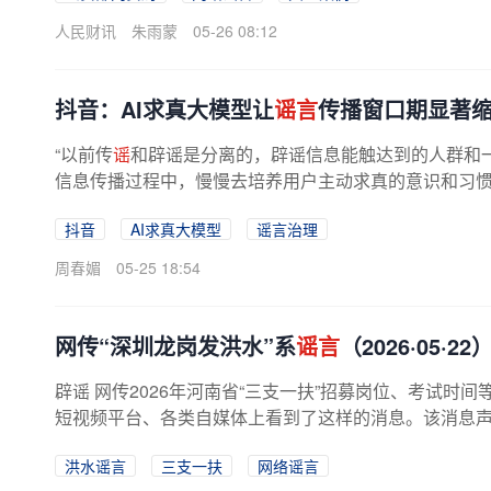
人民财讯
朱雨蒙
05-26 08:12
抖音：AI求真大模型让
谣言
传播窗口期显著
“以前传
谣
和辟谣是分离的，辟谣信息能触达到的人群和
信息传播过程中，慢慢去培养用户主动求真的意识和习惯。
抖音
AI求真大模型
谣言治理
周春媚
05-25 18:54
网传“深圳龙岗发洪水”系
谣言
（2026·05·22
辟谣 网传2026年河南省“三支一扶”招募岗位、考试时间
短视频平台、各类自媒体上看到了这样的消息。该消息声称“
位、考试时间、科目、政策...
洪水谣言
三支一扶
网络谣言