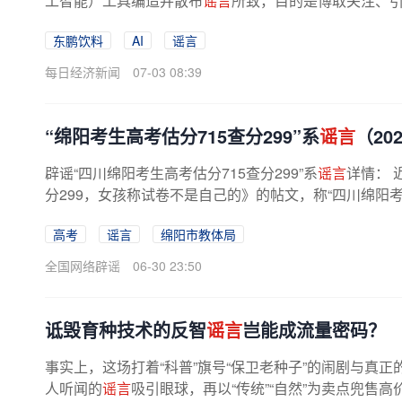
工智能）工具编造并散布
谣言
所致，目的是博取关注、
拘留。一段所谓“内部饭局”的造谣...
东鹏饮料
AI
谣言
每日经济新闻
07-03 08:39
“绵阳考生高考估分715查分299”系
谣言
（202
辟谣“四川绵阳考生高考估分715查分299”系
谣言
详情： 
分299，女孩称试卷不是自己的》的帖文，称“四川绵阳
分仅299分”，还罗列所谓“单科...
高考
谣言
绵阳市教体局
全国网络辟谣
06-30 23:50
诋毁育种技术的反智
谣言
岂能成流量密码？
事实上，这场打着“科普”旗号“保卫老种子”的闹剧与真
人听闻的
谣言
吸引眼球，再以“传统”“自然”为卖点兜售高