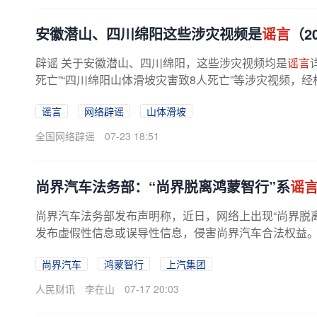
安徽潜山、四川绵阳这些涉灾视频是
谣言
（20
辟谣 关于安徽潜山、四川绵阳，这些涉灾视频均是
谣言
死亡”“四川绵阳山体滑坡灾害致8人死亡”等涉灾视频，
某发布某河道涨水实拍视频，并...
谣言
网络辟谣
山体滑坡
全国网络辟谣
07-23 18:51
尚界汽车法务部：“尚界脱离鸿蒙智行”系
谣
尚界汽车法务部发布声明称，近日，网络上出现“尚界脱
发布虚假性信息或误导性信息，侵害尚界汽车合法权益。尚
尚界汽车
鸿蒙智行
上汽集团
人民财讯
李在山
07-17 20:03