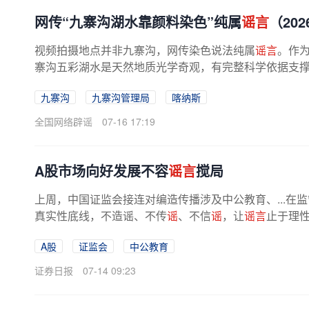
网传“九寨沟湖水靠颜料染色”纯属
谣言
（202
视频拍摄地点并非九寨沟，网传染色说法纯属
谣言
。作
寨沟五彩湖水是天然地质光学奇观，有完整科学依据支
沟湖水独有的蓝绿色，由物理、化学...
九寨沟
九寨沟管理局
喀纳斯
全国网络辟谣
07-16 17:19
A股市场向好发展不容
谣言
搅局
上周，中国证监会接连对编造传播涉及中公教育、...在
真实性底线，不造谣、不传
谣
、不信
谣
，让
谣言
止于理
A股
证监会
中公教育
证券日报
07-14 09:23