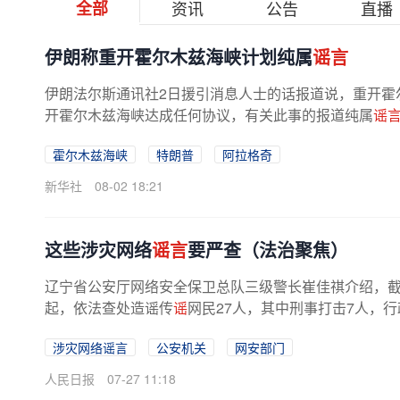
全部
资讯
公告
直播
伊朗称重开霍尔木兹海峡计划纯属
谣言
伊朗法尔斯通讯社2日援引消息人士的话报道说，重开霍
开霍尔木兹海峡达成任何协议，有关此事的报道纯属
谣
霍尔木兹海峡
特朗普
阿拉格奇
新华社
08-02 18:21
这些涉灾网络
谣言
要严查（法治聚焦）
辽宁省公安厅网络安全保卫总队三级警长崔佳祺介绍，
起，依法查处造谣传
谣
网民27人，其中刑事打击7人，行
涉灾网络谣言
公安机关
网安部门
人民日报
07-27 11:18