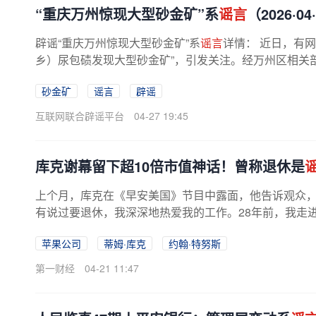
“重庆万州惊现大型砂金矿”系
谣言
（2026·04
辟谣“重庆万州惊现大型砂金矿”系
谣言
详情： 近日，有
乡）尿包碛发现大型砂金矿”，引发关注。经万州区相关
州辖区范围内均未发现任何...
砂金矿
谣言
辟谣
互联网联合辟谣平台
04-27 19:45
库克谢幕留下超10倍市值神话！曾称退休是
上个月，库克在《早安美国》节目中露面，他告诉观众，
有说过要退休，我深深地热爱我的工作。28年前，我走
天。他当时表示。库克的否认与...
苹果公司
蒂姆·库克
约翰·特努斯
第一财经
04-21 11:47