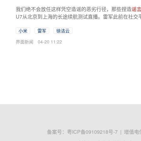
我们绝不会放任这样凭空造谣的恶劣行径，那些捏造
谣
U7从北京到上海的长途续航测试直播。雷军此前在社交平台
小米
雷军
徐洁云
界面新闻
04-20 11:22
备案号：
粤ICP备09109218号-7
|
增值电信