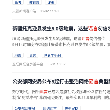
高考
教育部
诈骗
央视新闻客户端
06-02 11:40
新疆托克逊县发生5.0级地震，这些
谣言
勿信勿
辟谣 新疆托克逊县发生5.0级地震，这些
谣言
勿信勿传！
9日14时55分在新疆吐鲁番市托克逊县发生5.0级地震，震
度，东经88.22度。地震发生后，个别...
地震
谣言
世界牛奶日
互联网联合辟谣平台
06-01 18:32
公安部网安局公布5起打击整治网络
谣言
典型
数字时代，网络
谣言
已成为威胁社会秩序与公众信任的
制造“视觉冲击”博取网民关注，最终实现非法牟利的目的。
公安部网安局
网络谣言
典型案例