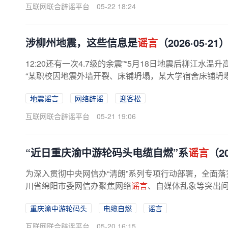
互联网联合辟谣平台
05-22 18:24
涉柳州地震，这些信息是
谣言
（2026·05·21
12:20还有一次4.7级的余震”“5月18日地震后柳江水温
“某职校因地震外墙开裂、床铺坍塌，某大学宿舍床铺坍
者被依法查处。...
地震谣言
网络辟谣
迎客松
互联网联合辟谣平台
05-21 19:06
“近日重庆渝中游轮码头电缆自燃”系
谣言
（20
为深入贯彻中央网信办“清朗”系列专项行动部署，全面
川省绵阳市委网信办聚焦网络
谣言
、自媒体乱象等突出
法行为。现公布5起打击网络
谣言
...
重庆渝中游轮码头
电缆自燃
谣言
互联网联合辟谣平台
05-20 16:15