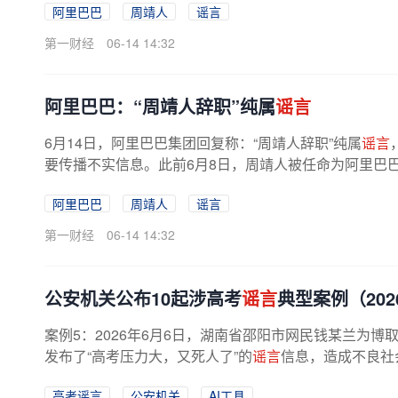
阿里巴巴
周靖人
谣言
第一财经
06-14 14:32
阿里巴巴：“周靖人辞职”纯属
谣言
6月14日，阿里巴巴集团回复称：“周靖人辞职”纯属
谣言
要传播不实信息。此前6月8日，周靖人被任命为阿里巴巴
阿里巴巴
周靖人
谣言
第一财经
06-14 14:32
公安机关公布10起涉高考
谣言
典型案例（2026
案例5：2026年6月6日，湖南省邵阳市网民钱某兰为
发布了“高考压力大，又死人了”的
谣言
信息，造成不良社
网民夏某硕为博取关注、吸粉引流...
高考谣言
公安机关
AI工具