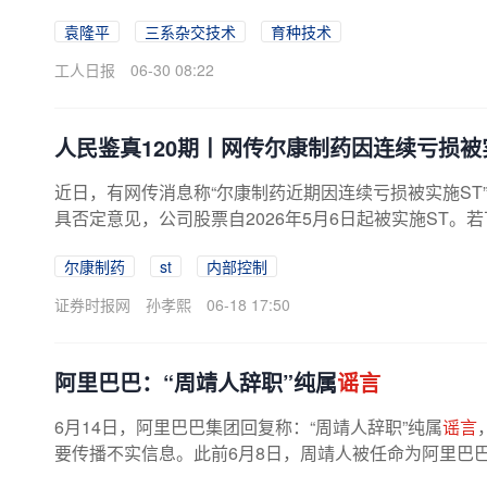
袁隆平
三系杂交技术
育种技术
工人日报
06-30 08:22
人民鉴真120期丨网传尔康制药因连续亏损被
近日，有网传消息称“尔康制药近期因连续亏损被实施ST”
具否定意见，公司股票自2026年5月6日起被实施ST
临退市风险警示”。...
尔康制药
st
内部控制
证券时报网
孙孝熙
06-18 17:50
阿里巴巴：“周靖人辞职”纯属
谣言
6月14日，阿里巴巴集团回复称：“周靖人辞职”纯属
谣言
要传播不实信息。此前6月8日，周靖人被任命为阿里巴巴