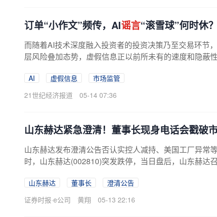
订单“小作文”频传，AI
谣言
“滚雪球”何时休
而随着AI技术深度融入投资者的投资决策乃至交易环节，“小
层风险叠加态势，虚假信息正以前所未有的速度和隐蔽性冲
AI
虚假信息
市场监管
21世纪经济报道
05-14 07:36
山东赫达紧急澄清！董事长现身电话会戳破
山东赫达发布澄清公告否认实控人减持、美国工厂异常等
时，山东赫达(002810)突发跌停，当日盘后，山东赫
毕于东也出席了说明会，现身辟谣。...
山东赫达
董事长
澄清公告
证券时报·e公司
黄翔
05-13 22:16