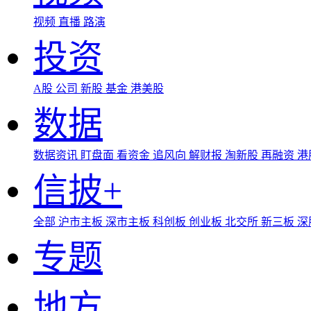
视频
直播
路演
投资
A股
公司
新股
基金
港美股
数据
数据资讯
盯盘面
看资金
追风向
解财报
淘新股
再融资
港
信披+
全部
沪市主板
深市主板
科创板
创业板
北交所
新三板
深
专题
地方