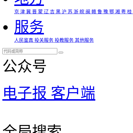
京
津
冀
晋
蒙
辽
吉
黑
沪
苏
浙
皖
闽
赣
鲁
豫
鄂
湘
粤
桂
服务
人民鉴真
投关服务
投教服务
其他服务
公众号
电子报
客户端
全局搜索