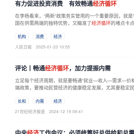
有力促进投资消费 有效畅通
经济循环
在李杨看来，“两新”政策务实管用的一个重要原因，就
国在供需两端的独特优势，又瞄准了
经济循环
的堵点卡点
机构
消费
经济
人民日报
2025-01-23 10:55
评论丨畅通
经济循环
，加力提振内需
立足每个经济周期，就是要畅通“就业—收入—需求—价
端政策，要推动民营经济的健康稳定发展，尤其要稳定民营
长和
内需
经济
21世纪经济报道
2024-12-19 09:41
中央
经济
工作会议：必须统筹好总供给和总