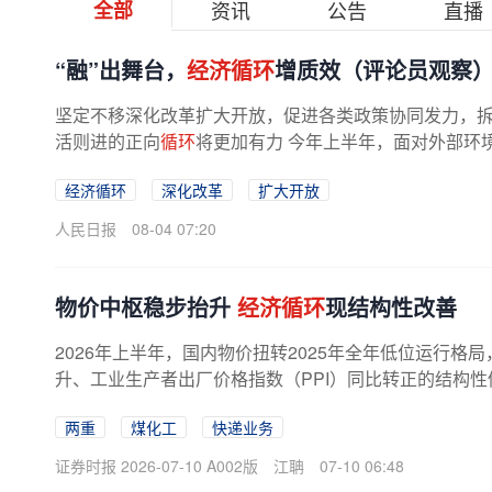
全部
资讯
公告
直播
“融”出舞台，
经济循环
增质效（评论员观察
坚定不移深化改革扩大开放，促进各类政策协同发力，
活则进的正向
循环
将更加有力 今年上半年，面对外部环
经济循环
深化改革
扩大开放
人民日报
08-04 07:20
物价中枢稳步抬升
经济循环
现结构性改善
2026年上半年，国内物价扭转2025年全年低位运行格
升、工业生产者出厂价格指数（PPI）同比转正的结构性
晰。专家认为，宏观政策有望进一步...
两重
煤化工
快递业务
证券时报 2026-07-10 A002版
江聃
07-10 06:48