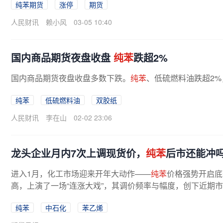
纯苯期货
涨停
期货
人民财讯
赖小风
03-05 10:40
国内商品期货夜盘收盘
纯苯
跌超2%
国内商品期货夜盘收盘多数下跌。
纯苯
、低硫燃料油跌超2
纯苯
低硫燃料油
双胶纸
人民财讯
李在山
02-02 23:06
龙头企业月内7次上调现货价，
纯苯
后市还能冲
进入1月，化工市场迎来开年大动作——
纯苯
价格强势开启底
高，上演了一场“连涨大戏”，其调价频率与幅度，创下近期
的调价动作最受关注。据行业人士...
纯苯
中石化
苯乙烯