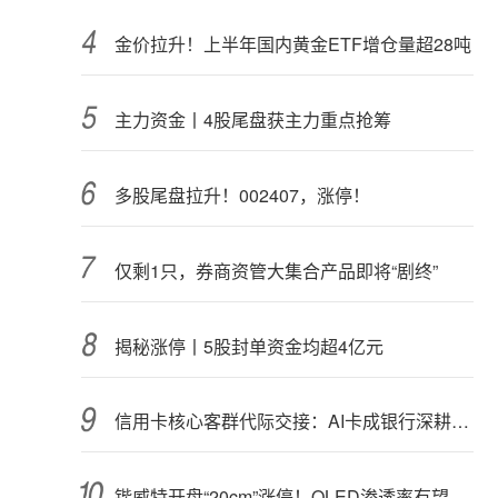
金价拉升！上半年国内黄金ETF增仓量超28吨
主力资金丨4股尾盘获主力重点抢筹
多股尾盘拉升！002407，涨停！
仅剩1只，券商资管大集合产品即将“剧终”
揭秘涨停丨5股封单资金均超4亿元
信用卡核心客群代际交接：AI卡成银行深耕“新世代”首块试验田
锴威特开盘“20cm”涨停！OLED渗透率有望攀升，高成长潜力股揭秘