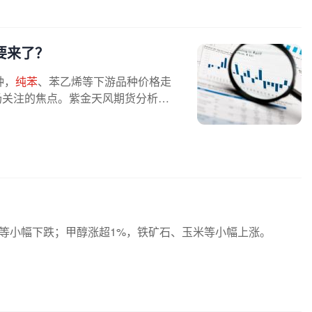
要来了？
种，
纯苯
、苯乙烯等下游品种价格走
场关注的焦点。紫金天风期货分析师
碱等小幅下跌；甲醇涨超1%，铁矿石、玉米等小幅上涨。