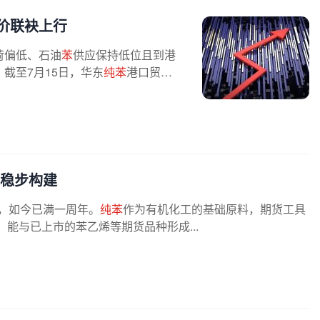
价联袂上行
荷偏低、石油
苯
供应保持低位且到港
截至7月15日，华东
纯苯
港口贸易
环稳步构建
，如今已满一周年。
纯苯
作为有机化工的基础原料，期货工具
，能与已上市的苯乙烯等期货品种形成...