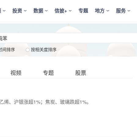
频
投资
数据
信披+
专题
地方
服务
时间排序
按相关度排序
视频
专题
股票
乙烯、沪银涨超1%；焦炭、玻璃跌超1%。