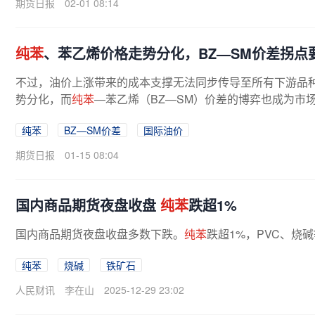
期货日报
02-01 08:14
纯苯
、苯乙烯价格走势分化，BZ—SM价差拐点
不过，油价上涨带来的成本支撑无法同步传导至所有下游品
势分化，而
纯苯
—苯乙烯（BZ—SM）价差的博弈也成为市
汤剑林认为，
纯苯
当前走强是多重驱动...
纯苯
BZ—SM价差
国际油价
期货日报
01-15 08:04
国内商品期货夜盘收盘
纯苯
跌超1%
国内商品期货夜盘收盘多数下跌。
纯苯
跌超1%，PVC、烧
纯苯
烧碱
铁矿石
人民财讯
李在山
2025-12-29 23:02