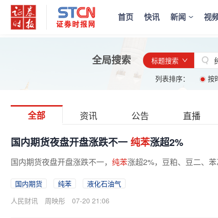
首页
快讯
新闻
视
全局搜索
标题搜索
列表排序：
按
全部
资讯
公告
直播
​国内期货夜盘开盘涨跌不一
纯苯
涨超2%
国内期货夜盘开盘涨跌不一，
纯苯
涨超2%，豆粕、豆二、苯
国内期货
纯苯
液化石油气
人民财讯
周映彤
07-20 21:06