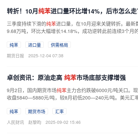
转折！10月
纯苯
进口量环比增14%，后市怎么走
三季度持续下滑的
纯苯
进口量，在10月迎来关键转折。最新
9.68万吨，环比大幅增长14.18%，成功逆转此前连续3
剂“强心针”。这一数据背后，是全球...
纯苯
进口量
供需格局
期货日报
2025-12-04 07:38
卓创资讯：原油走高
纯苯
市场底部支撑增强
9月2日，国内期货市场
纯苯
主力合约跌破6000元/吨关口
收盘5840—5880元/吨，较8月初低200—240元/吨。美
纯苯
期货市场
汇率
人民财讯
赵黎昀
2025-09-02 15:46