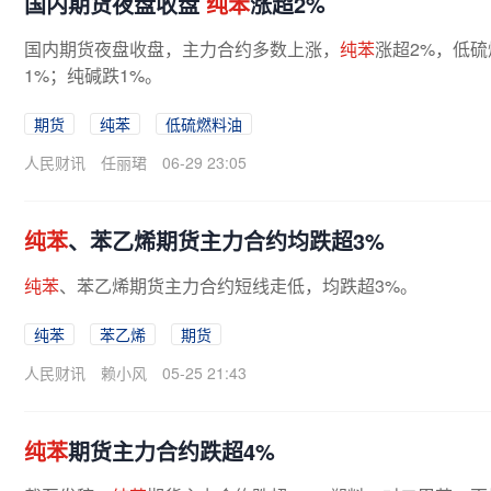
国内期货夜盘收盘
纯苯
涨超2%
国内期货夜盘收盘，主力合约多数上涨，
纯苯
涨超2%，低硫
1%；纯碱跌1%。
期货
纯苯
低硫燃料油
人民财讯
任丽珺
06-29 23:05
纯苯
、苯乙烯期货主力合约均跌超3%
纯苯
、苯乙烯期货主力合约短线走低，均跌超3%。
纯苯
苯乙烯
期货
人民财讯
赖小风
05-25 21:43
纯苯
期货主力合约跌超4%