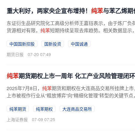
重大利好，两家央企宣布增持！
纯苯
与苯乙烯期
东证衍生品研究院化工高级分析师王嘉钰表示，由于炼厂负
货源相对有限，
纯苯
短期持续呈现去库趋势。相关数据显示，
量库存为8.1万吨，较7月8日减少0.4...
中国国新控股
国新投资
中国诚通
期货日报
07-20 07:49
纯苯
期货期权上市一周年 化工产业风险管理闭
2025年7月8日，
纯苯
期货和期权在大连商品交易所挂牌上市
上市被视作行业从“粗放博弈”向“精细化管理”转型的关键节点
纯苯期货
纯苯期权
大连商品交易所
上海证券报
07-09 07:25