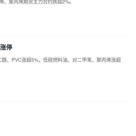
烯、聚丙烯期货主力合约跌超2%。
涨停
醇、PVC涨超5%，低硫燃料油、对二甲苯、聚丙烯涨超