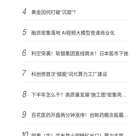
黄金因何打破“沉寂”？
融资密集落地 AI视频大模型竞速商业化
利空突袭！软银集团直线跳水！日本股市下挫
科创债首次“赋能”词元算力工厂建设
下半年怎么干？高质量发展“施工图”密集亮相 聚焦主业提质增效 国资央企向AI要动能
百花医药开盘两分钟涨停！创新药概念股霸屏，业绩预喜股来了
刚果（金）宣布禁止铜精矿出口！算力金属影响多大？