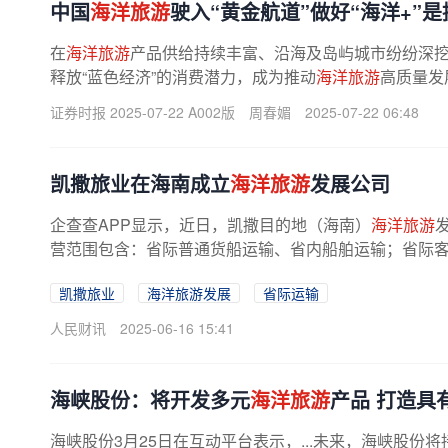
中国
海洋旅游
驶入“黄金航道”做好“海洋+”
在
海洋旅游
产品供给持续丰富、沿海及岛屿城市纷纷深
释放“蓝色经济”的消费潜力，成为推动
海洋旅游
高质量发
证券时报 2025-07-22 A002版
周春媚
2025-07-22 06:48
凯撒旅业在海南成立
海洋旅游
发展公司
企查查APP显示，近日，凯撒目的地（海南）
海洋旅游
营范围包含：省际普通货船运输、省内船舶运输；省际客船
凯撒旅业
海洋旅游发展
省际运输
人民财讯
2025-06-16 15:41
海峡股份：将开发多元
海洋旅游
产品 打造具
海峡股份3月25日在互动平台表示，...未来，海峡股份