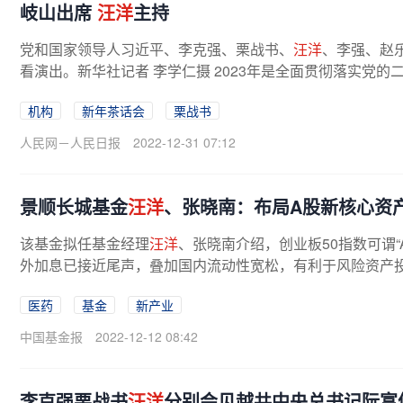
岐山出席
汪洋
主持
党和国家领导人习近平、李克强、栗战书、
汪洋
、李强、赵
看演出。新华社记者 李学仁摄 2023年是全面贯彻落实党的
机构
新年茶话会
栗战书
人民网－人民日报
2022-12-31 07:12
景顺长城基金
汪洋
、张晓南：布局A股新核心资
该基金拟任基金经理
汪洋
、张晓南介绍，创业板50指数可谓
外加息已接近尾声，叠加国内流动性宽松，有利于风险资产投资
医药
基金
新产业
中国基金报
2022-12-12 08:42
李克强栗战书
汪洋
分别会见越共中央总书记阮富