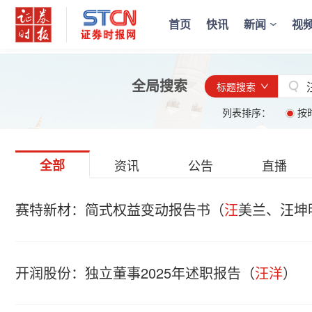
首页
快讯
新闻
视
全局搜索
标题搜索
列表排序：
按
全部
资讯
公告
直播
赛特新材：简式权益变动报告书（
汪
美兰、汪坤
开润股份：独立董事2025年述职报告（
汪洋
）