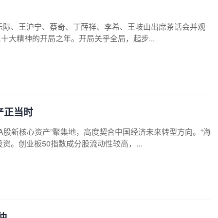
乐际、王沪宁、蔡奇、丁薛祥、李希、王岐山出席茶话会并观
二十大精神的开局之年。开局关乎全局，起步...
产正当时
“A股新核心资产”聚集地，高度契合中国经济未来转型方向。“海
。创业板50指数成分股流动性较高，...
仲