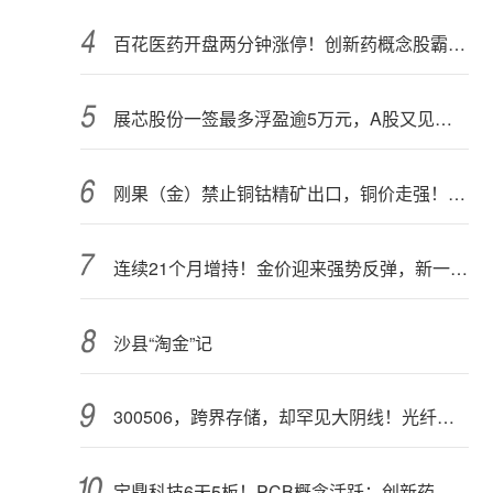
百花医药开盘两分钟涨停！创新药概念股霸屏，业绩预喜股来了
展芯股份一签最多浮盈逾5万元，A股又见肉签
刚果（金）禁止铜钴精矿出口，铜价走强！多家公司最新回应
连续21个月增持！金价迎来强势反弹，新一轮上行窗口开启？
沙县“淘金”记
300506，跨界存储，却罕见大阴线！光纤需求激增，稀土细分原料，火了
宝鼎科技6天5板！PCB概念活跃；创新药概念走强