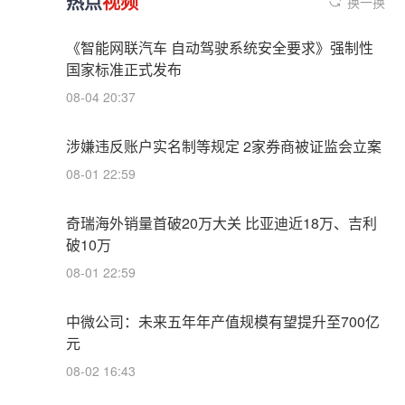
热点
视频
换一换
《智能网联汽车 自动驾驶系统安全要求》强制性
国家标准正式发布
08-04 20:37
涉嫌违反账户实名制等规定 2家券商被证监会立案
08-01 22:59
奇瑞海外销量首破20万大关 比亚迪近18万、吉利
破10万
08-01 22:59
中微公司：未来五年年产值规模有望提升至700亿
元
08-02 16:43