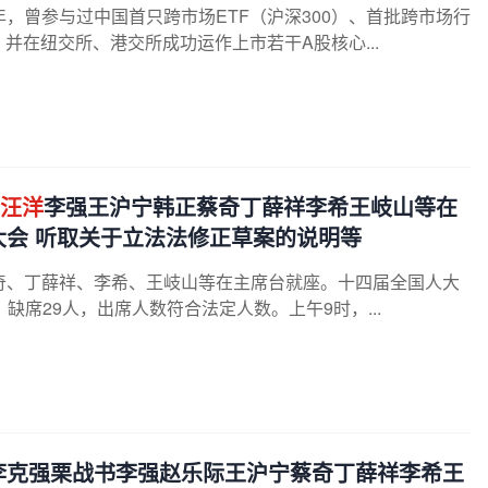
4年，曾参与过中国首只跨市场ETF（沪深300）、首批跨市场行
并在纽交所、港交所成功运作上市若干A股核心...
汪洋
李强王沪宁韩正蔡奇丁薛祥李希王岐山等在
大会 听取关于立法法修正草案的说明等
奇、丁薛祥、李希、王岐山等在主席台就座。十四届全国人大
，缺席29人，出席人数符合法定人数。上午9时，...
李克强栗战书李强赵乐际王沪宁蔡奇丁薛祥李希王