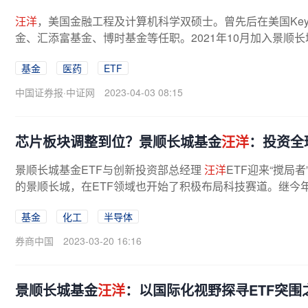
汪洋
，美国金融工程及计算机科学双硕士。曾先后在美国Key
金、汇添富基金、博时基金等任职。2021年10月加入景顺
理、基金经理。“十年前跟随交易所做...
基金
医药
ETF
中国证券报·中证网
2023-04-03 08:15
芯片板块调整到位？景顺长城基金
汪洋
：投资全
景顺长城基金ETF与创新投资部总经理
汪洋
ETF迎来“搅局
的景顺长城，在ETF领域也开始了积极布局科技赛道。继今年2
球科技领域的系列，精选了A股、港股...
基金
化工
半导体
券商中国
2023-03-20 16:16
景顺长城基金
汪洋
：以国际化视野探寻ETF突围