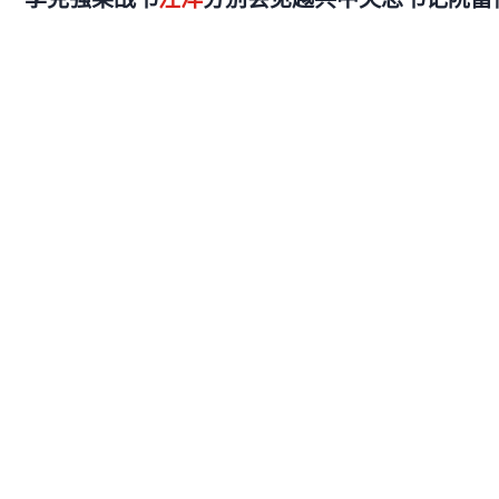
本报北京11月1日电（记者张远南）11月1日，全国人大常
越共中央总书记阮富仲。栗战书在会见时表示，习近平总书记
农产品
李克强
栗战书
人民日报
2022-11-02 09:24
春华
汪洋
：碳中和赛道新机会涌现，当下是很好
系列（15）
汪洋
：春华很早前就开始布局碳中和领域，具体而言，我们
熟的企业，在其扩大再生产、有条件的进行全球化过程中开
全国最大的消费级锂电池企业珠海...
宏观经济
碳中和
汽车
创业资本汇
2022-10-31 08:17