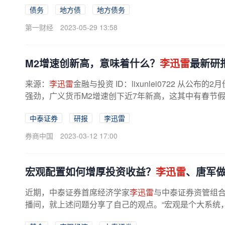
债务
地方债
地方债务
第一财经
2023-05-29 13:58
M2增速创新高，意味着什么？
李迅雷
最新研
来源：
李迅雷
金融与投资 ID：lixunlei0722 从
强劲，广义货币M2增速创下近7年新高，这其中有春节
多方因素作用。目前大部分分析报告...
中泰证券
研报
李迅雷
券商中国
2023-03-12 17:00
宏观配置如何增厚投资收益？
李迅雷
、唐军
近期，中泰证券首席经济学家
李迅雷
与中泰证券资管组
播间，就上述问题分享了自己的观点。“宏观是个大系统
研究的难点在于需要经得起时间的...