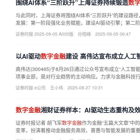
围绕AI体系“三阶跃升”上海证券持续锻造
数
与此同时，上海证券将围绕AI体系“三阶跃升”的建设路径
发展：第一阶段强化业务赋能，建设AI驱动引擎；第二阶
能化；第三阶段完成构建AI驱动的...
证券时报 2025-09-05 A005版
孙翔峰
2025-09-05 06:47
以AI驱动
数字金融
建设 高伟达宣布成立人工
高伟达(300465)于8月26日通过公众号宣布成立“人工智
项事业部，是对行业趋势的主动响应。力求与金融科技
级，并通过整合技术资源聚焦...
证券时报·e公司
王小伟
2025-08-27 10:31
数字金融
湘财证券样本：AI驱动生态重构及
证券时报记者 胡飞军
数字金融
作为金融“五篇大文章”中
变革，扮演着推动金融服务高效、普惠与智能发展的重
型的先行者，以“技术驱动业务...