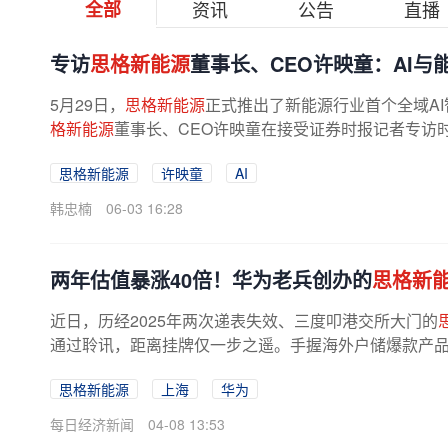
全部
资讯
公告
直播
专访
思格新能源
董事长、CEO许映童：AI
5月29日，
思格新能源
正式推出了新能源行业首个全域AI智
格新能源
董事长、CEO许映童在接受证券时报记者专访时
思格新能源
许映童
AI
韩忠楠
06-03 16:28
两年估值暴涨40倍！华为老兵创办的
思格新
近日，历经2025年两次递表失效、三度叩港交所大门的
通过聆讯，距离挂牌仅一步之遥。手握海外户储爆款产品、
思格新能源
上海
华为
每日经济新闻
04-08 13:53