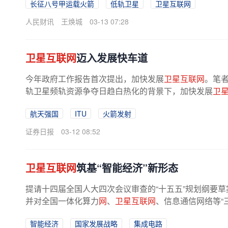
长征八号甲运载火箭
低轨卫星
卫星互联网
人民财讯
王焕城
03-13 07:28
卫星互联网
迈入发展快车道
今年政府工作报告首次提出，加快发展
卫星互联网
。笔
轨卫星频轨资源争夺日趋白热化的背景下，加快发展
卫
撑航天强国建设的战略必答题。在...
航天强国
ITU
火箭发射
证券日报
03-12 08:52
卫星互联网
筑基“智能经济”新形态
提请十四届全国人大四次会议审查的“十五五”规划纲要草
并对全国一体化算力
网
、
卫星互联网
、信息通信网络等“
卫星互联网
的部分显示，...
智能经济
国家发展战略
集成电路