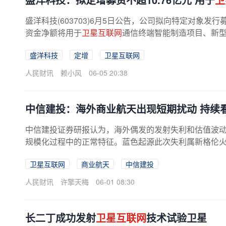
盛洋科技(603703)6月5日公告，公司拟向特定对象发
资金净额将用于
卫星互联网
通信终端智能制造项目、新
盛洋科技
定增
卫星互联网
人民财讯
赖小风
06-05 20:38
中信建投：海外商业航天出现短期扰动 持续
中信建投证券研报认为，海外偶发的发射失利和估值波动，
规模化过程中的正常特征。蓝色起源此次失利属新格伦
折，SpaceX估值调整更多反映流动性...
卫星互联网
商业航天
中信建投
人民财讯
许擎天梅
06-01 08:30
长二丁成功发射
卫星互联网
技术试验卫星