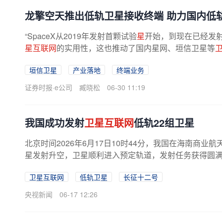
龙擎空天推出低轨卫星接收终端 助力国内低
“SpaceX从2019年发射首颗试验
星
开始，到现在已经发
星互联网
的实用性，这也推动了国内星网、垣信卫星等
表示 公司在2024年开展终端业务...
垣信卫星
产业落地
终端业务
证券时报·e公司
臧晓松
06-30 11:19
我国成功发射
卫星互联网
低轨22组卫星
北京时间2026年6月17日10时44分，我国在海南商
星发射升空，卫星顺利进入预定轨道，发射任务获得圆
卫星互联网
低轨卫星
长征十二号
央视新闻
06-17 12:26