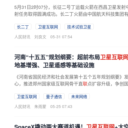
5月31日2时07分，长征二号丁运载火箭在西昌卫星发
射任务取得圆满成功。长二丁火箭由中国航天科技集团有限
长二丁
卫星互联网
技术试验卫星
人民财讯
刘良文
05-31 07:54
河南“十五五”规划纲要：超前布局
卫星互联
地基增强、卫星遥感等基础设施
《河南省国民经济和社会发展第十五个五年规划纲要》
心，推进郑州国家级互联网骨干直
联
点扩容升级，争创
卫星互联网
量子通信
未来网络
人民财讯
朱雨蒙
05-25 07:43
SpaceX撬动两大赛道机遇！
卫星互联网
+太