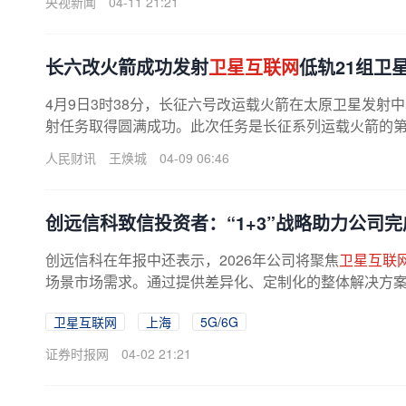
央视新闻
04-11 21:21
长六改火箭成功发射
卫星互联网
低轨21组卫
4月9日3时38分，长征六号改运载火箭在太原卫星发射
射任务取得圆满成功。此次任务是长征系列运载火箭的第
人民财讯
王焕城
04-09 06:46
创远信科致信投资者：“1+3”战略助力公司完成
创远信科在年报中还表示，2026年公司将聚焦
卫星互联
场景市场需求。通过提供差异化、定制化的整体解决方案，
卫星互联网
上海
5G/6G
证券时报网
04-02 21:21