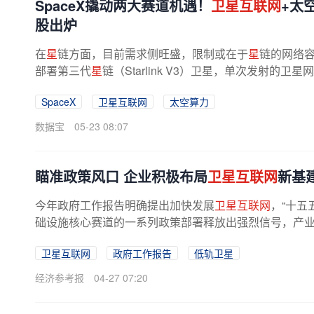
SpaceX撬动两大赛道机遇！
卫星互联网
+太
股出炉
在
星
链方面，目前需求侧旺盛，限制或在于
星
链的网络容
部署第三代
星
链（Starlink V3）卫星，单次发射的卫
卫星的20倍以上。在太空算力方面，...
SpaceX
卫星互联网
太空算力
数据宝
05-23 08:07
瞄准政策风口 企业积极布局
卫星互联网
新基
今年政府工作报告明确提出加快发展
卫星互联网
，“十五
础设施核心赛道的一系列政策部署释放出强烈信号，产业链
卫星互联网
政府工作报告
低轨卫星
经济参考报
04-27 07:20