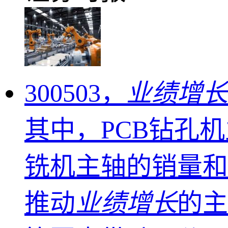
300503，
业绩增长
其中，PCB钻孔
铣机主轴的销量和
推动
业绩增长
的主