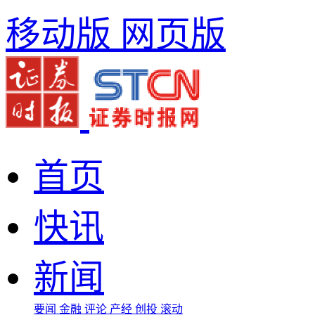
移动版
网页版
首页
快讯
新闻
要闻
金融
评论
产经
创投
滚动