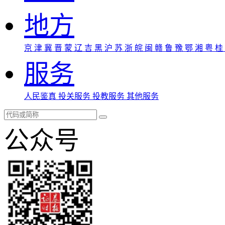
地方
京
津
冀
晋
蒙
辽
吉
黑
沪
苏
浙
皖
闽
赣
鲁
豫
鄂
湘
粤
桂
服务
人民鉴真
投关服务
投教服务
其他服务
公众号