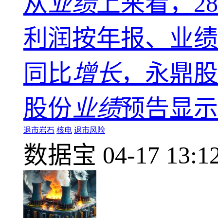
从
业绩
上来看，28
利润按年报、业绩
同比
增长
，永鼎股
股份
业绩
预告显示
退市岩石
核电
退市风险
数据宝
04-17 13:1