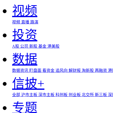
视频
视频
直播
路演
投资
A股
公司
新股
基金
港美股
数据
数据资讯
盯盘面
看资金
追风向
解财报
淘新股
再融资
港
信披+
全部
沪市主板
深市主板
科创板
创业板
北交所
新三板
深
专题