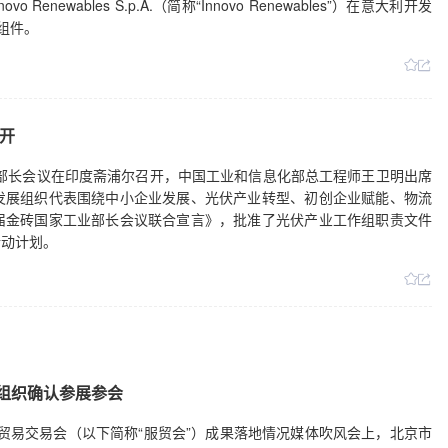
newables S.p.A.（简称“Innovo Renewables”）在意大利开发
C组件。
开
业部长会议在印度斋浦尔召开，中国工业和信息化部总工程师王卫明出席
发展组织代表围绕中小企业发展、光伏产业转型、初创企业赋能、物流
届金砖国家工业部长会议联合宣言》，批准了光伏产业工作组职责文件
行动计划。
际组织确认参展参会
务贸易交易会（以下简称“服贸会”）成果落地情况媒体吹风会上，北京市