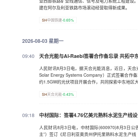
亚西部铁路矿业线通信、信号及电力系统工程建设。该
建在阿尔及利亚铁路市场滚动经营取得新成果。
SH
中国铁建
-0.65%
2026-08-03 星期一
09:40
天合光能与Al-Raebi签署合作备忘录 共拓
人民财讯8月3日电，据天合光能消息，近日，天合光能与中东Al
Solar Energy Systems Company）正
约1.5GW的光伏项目开展合作，共同探索中东地
SH
天合光能
-0.43%
09:18
中材国际：签署4.76亿美元熟料水泥生产线
人民财讯8月3日电，中材国际(600970)8月3日
主”）签订《尼日利亚奥贡州伊托里熟料水泥生产线（