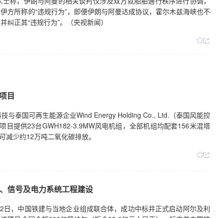
人士称，伊朗与阿曼的相关谈判仅涉及双方就船舶通行秩序进行协调，
伊方所称的“违规行为”，即便伊朗与阿曼达成协议，霍尔木兹海峡也不
并纠正其“违规行为”。（央视新闻）
1项目
再生能源企业Wind Energy Holding Co., Ltd.（泰国风能控
提供23台GWH182-3.9MW风电机组，全部机组均配套156米混塔
年可减少约12万吨二氧化碳排放。
、信号及电力系统工程建设
月2日，中国铁建与当地企业组成联合体，成功中标并正式启动阿尔及利