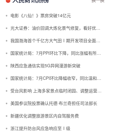
电影《八仙！》票房突破14亿元
光大证券：油价回调大炼化景气修复，看好优质炼化资产价值重估
我国渤海首个千亿方大气田Ⅰ期开发项目全面投产
国家统计局：7月PPI环比下降，同比涨幅有所回落
陕西应急通信实现5G异网漫游新突破
国家统计局：7月CPI环比降幅收窄，同比温和上涨
受台风影响 上海多家景点临时闭园、调整运营时间
美国参议院投票确认托德·布兰奇担任司法部长
新疆优化调整旅游景区内自驾服务费
浙江提升防台风应急响应至Ⅰ级