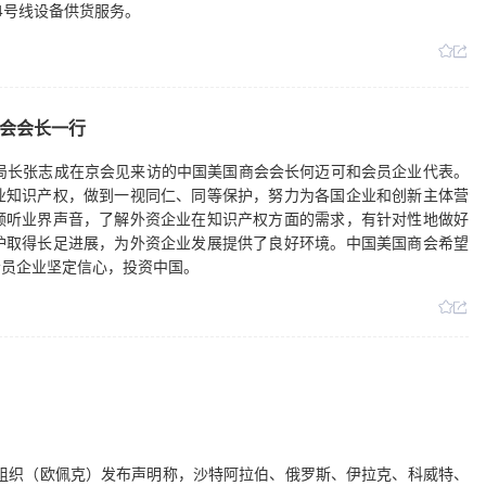
4号线设备供货服务。
会会长一行
局长张志成在京会见来访的中国美国商会会长何迈可和会员企业代表。
业知识产权，做到一视同仁、同等保护，努力为各国企业和创新主体营
倾听业界声音，了解外资企业在知识产权方面的需求，有针对性地做好
护取得长足进展，为外资企业发展提供了良好环境。中国美国商会希望
会员企业坚定信心，投资中国。
国组织（欧佩克）发布声明称，沙特阿拉伯、俄罗斯、伊拉克、科威特、