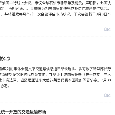
要产油国举行线上会议，审议全球石油市场形势及前景。声明称，七国决
市场稳定。声明还表示，此举将为相关国家加快完成补偿性减产提供机会。
排，并将继续每月举行一次会议评估市场状况。下次会议将于9月6日举
协定》
部部长助理刘彬集体会见文莱交通与信息通讯部长瑞扎、多哥数字转型部长劳
越南驻华使馆临时代办黄文俊，并见证上述国家签署《关于成立世界人
卡岚达泽、坦桑尼亚驻华大使苏莱曼代表本国政府签署协定。7月30
署协定。
设统一开放的交通运输市场