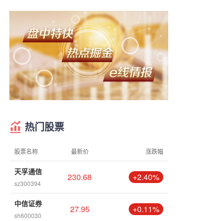
热门股票
股票名称
最新价
涨跌幅
天孚通信
230.68
+2.40%
sz300394
中信证券
27.95
+0.11%
sh600030