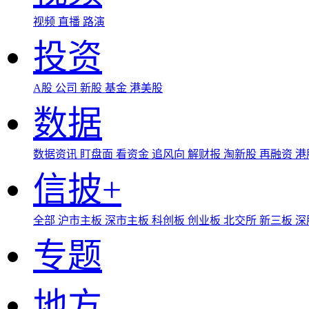
视频
直播
路演
投资
A股
公司
新股
基金
港美股
数据
数据资讯
盯盘面
看资金
追风向
解财报
淘新股
再融资
港
信披+
全部
沪市主板
深市主板
科创板
创业板
北交所
新三板
深
专题
地方