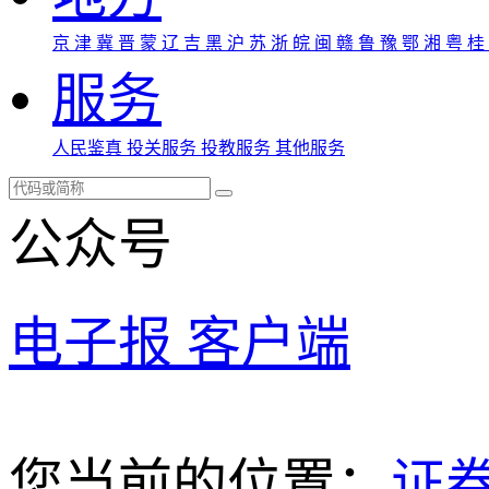
京
津
冀
晋
蒙
辽
吉
黑
沪
苏
浙
皖
闽
赣
鲁
豫
鄂
湘
粤
桂
服务
人民鉴真
投关服务
投教服务
其他服务
公众号
电子报
客户端
您当前的位置：
证