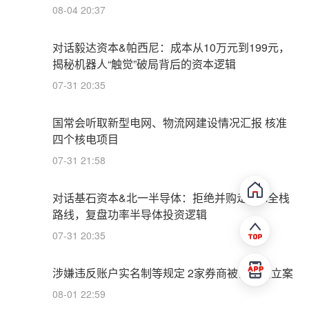
08-04 20:37
对话毅达资本&帕西尼：成本从10万元到199元，
揭秘机器人“触觉”破局背后的资本逻辑
07-31 20:35
国常会听取新型电网、物流网建设情况汇报 核准
四个核电项目
07-31 21:58
对话基石资本&北一半导体：拒绝并购走IDM全栈
路线，复盘功率半导体投资逻辑
07-31 20:35
涉嫌违反账户实名制等规定 2家券商被证监会立案
08-01 22:59