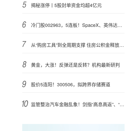
揭秘涨停丨5股封单资金均超4亿元
冷门股002963，5连板！SpaceX、英伟达联手，入局太空算力（附股）
从“购房工具”到全周期支撑 住房公积金释放更大能量
黄金，大涨！反弹还是反转？机构最新研判
股价5连阳！300506，拟跨界存储赛道
监管整治汽车金融乱象！剑指“高息高返”、“零首付”“低首付”诱导购车