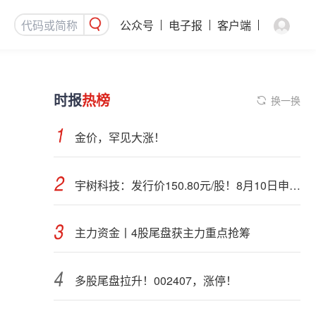
公众号
电子报
客户端
时报
热榜
换一换
金价，罕见大涨！
宇树科技：发行价150.80元/股！8月10日申购，DeepSeek参与战略配售
主力资金丨4股尾盘获主力重点抢筹
多股尾盘拉升！002407，涨停！