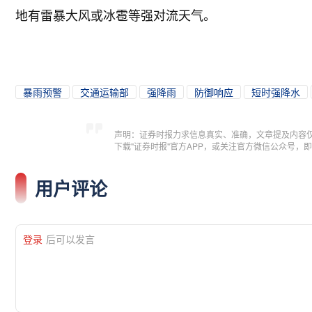
地有雷暴大风或冰雹等强对流天气。
暴雨预警
交通运输部
强降雨
防御响应
短时强降水
声明：证券时报力求信息真实、准确，文章提及内容
下载"证券时报"官方APP，或关注官方微信公众号
用户评论
登录
后可以发言