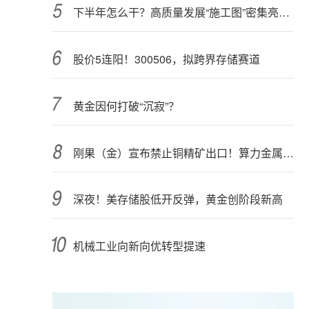
下半年怎么干？高质量发展“施工图”密集亮相 聚焦主业提质增效 国资央企向AI要动能
股价5连阳！300506，拟跨界存储赛道
黄金因何打破“沉寂”？
刚果（金）宣布禁止铜精矿出口！算力金属影响多大？
深夜！美存储股低开反弹，黄金创阶段新高
机械工业向新向优转型提速