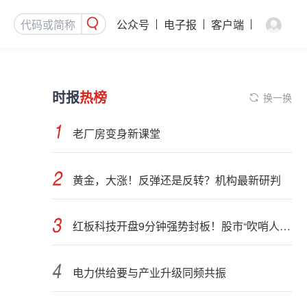
公众号
电子报
客户端
时报
热榜
换一换
老厂房变身新课堂
黄金，大涨！反弹还是反转？机构最新研判
红板科技开盘9分钟强势封板！股市“吹哨人”突然改口！市场风向变了？
电力供给要与产业升级同频共振