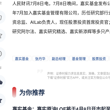
人民财讯7月8日电，
7月8日晚间，嘉实基金发布
赞
年7月加入嘉实基金管理有限公司，历任研究部行
资总监、AILab负责人，现任股票投资首席投资
研究阿尔法、嘉实研究精选、嘉实新添辉等多只产
嘉实基金
张丹华
副总经理
基金管理
股票投资
享
声明：证券时报力求信息真实、准确，文章提及
下载"证券时报"官方APP，或关注官方微信公
为你推荐
嘉实基金：嘉实原油LOF将于4月8日开市起至当