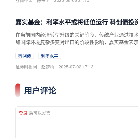
券商中国
陈书玉
2025-08-06 21:15
涌，人工智能、移动互联网、新能源、生物医药……这
嘉实基金：利率水平或将低位运行 科创债投
在当前国内经济转型升级的关键阶段，传统产业通过技
加国际环境复杂多变对出口的阶段性影响，嘉实基金表
格局；信用债整体呈现“利差优势+票息保护”的双重特
科创债
利率水平
步凸显。
证券时报网
赵梦桥
2025-07-02 17:13
用户评论
登录
后可以发言