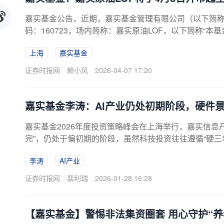
嘉实基金公告，近期，嘉实基金管理有限公司（以下简称“基
码：160723，场内简称：嘉实原油LOF，以下简称“
价。为了保护基金份额持有人的利益，本基金将于2026年4月
上海
嘉实基金
牌期间，本基金赎回业务照常办理。若本基金2026年4
圳证券交易所申请盘中临时停
证券时报网
赖小风
2026-04-07 17:20
嘉实基金李涛：AI产业仍处初期阶段，硬件
嘉实基金2026年度投资策略峰会在上海举行，嘉实信息
完”，仍处于偏初期的阶段，虽然科技投资往往遵循“硬三
气周期可能远超以往。而在应用层面，李涛虽然非常看好
李涛
AI产业
其商业模式和竞争格局的不确定性更高，需要投资者以
证券时报网
裴利瑞
2026-01-28 16:28
【嘉实基金】警惕非法集资圈套 用心守护“养