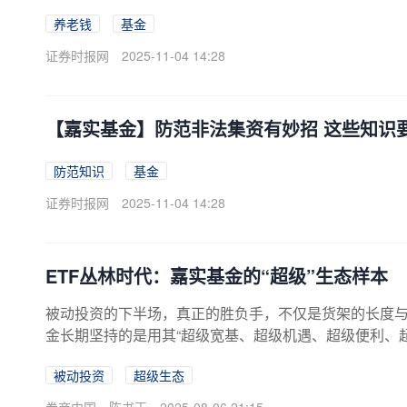
养老钱
基金
证券时报网
2025-11-04 14:28
【嘉实基金】防范非法集资有妙招 这些知识
防范知识
基金
证券时报网
2025-11-04 14:28
ETF丛林时代：嘉实基金的“超级”生态样本
被动投资的下半场，真正的胜负手，不仅是货架的长度
金长期坚持的是用其“超级宽基、超级机遇、超级便利、
更深耕市场生态的超级ETF。当英伟达的市值如火箭般
被动投资
超级生态
矗立，将人工智能的信仰深深植入人心；当创新药板块在
人类健康的行业，正以前所未有的速度点亮创新的灯塔...