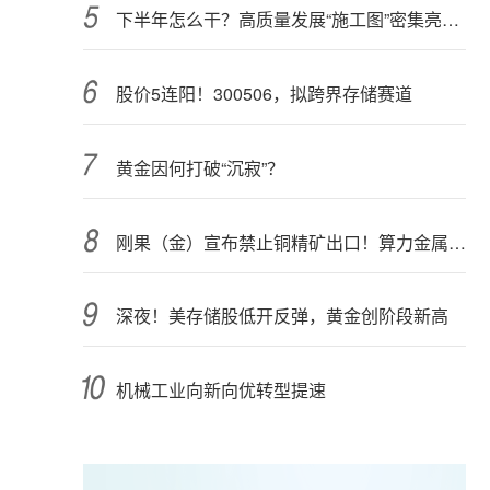
下半年怎么干？高质量发展“施工图”密集亮相 聚焦主业提质增效 国资央企向AI要动能
股价5连阳！300506，拟跨界存储赛道
黄金因何打破“沉寂”？
刚果（金）宣布禁止铜精矿出口！算力金属影响多大？
深夜！美存储股低开反弹，黄金创阶段新高
机械工业向新向优转型提速