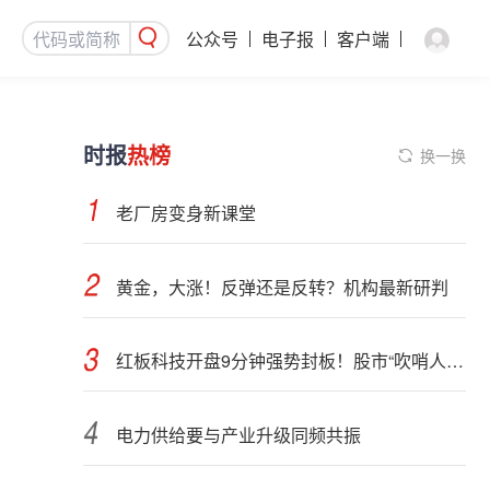
公众号
电子报
客户端
时报
热榜
换一换
老厂房变身新课堂
黄金，大涨！反弹还是反转？机构最新研判
红板科技开盘9分钟强势封板！股市“吹哨人”突然改口！市场风向变了？
电力供给要与产业升级同频共振