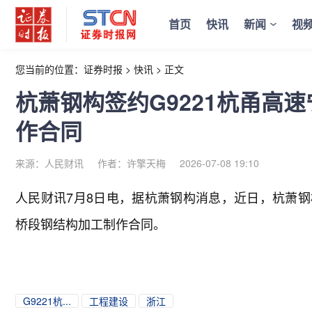
首页
快讯
新闻
视
您当前的位置：
证券时报
>
快讯
>
正文
杭萧钢构签约G9221杭甬高
作合同
来源：人民财讯
作者：许擎天梅
2026-07-08 19:10
人民财讯7月8日电，
据杭萧钢构消息，近日，杭萧钢
桥段钢结构加工制作合同。
G9221杭...
工程建设
浙江