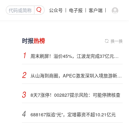
公众号
电子报
客户端
时报
热榜
换一换
周末刷屏！溢价45%，江波龙完成37亿元定增事项
从山海到商圈，APEC激发深圳入境旅游新活力
8天7涨停！002827提示风险：可能停牌核查
688167拟追“光”，定增募资不超10.21亿元