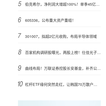
伯克希尔，净利润大增超100%！单季45亿美元回购
605336，公布重大资产重组！
301007，拟超2亿元收购，布局半导体领域
百家机构调研股曝光，两股上榜！仕佳光子半年报业绩高增长
曲线布局！万联证券控股长安基金，补齐公募业务关键拼图
杠杆ETF缘何突然走红，让韩国70万散户深陷泥潭？