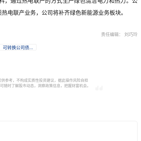
料，通过热电联产的方式生产绿色清洁电力和热力。公
质热电联产业务，公司将补齐绿色新能源业务板块。
责任编辑： 刘巧玲
可转换公司债...
仅供参考，不构成实质性投资建议，据此操作风险自担
，即可随时了解股市动态，洞察政策信息，把握财富机会。