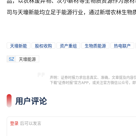
品，以农林废弃物、次小薪材等生物质资源作为原材
司与天壕新能均立足于能源行业，通过新增农林生物
天壕新能
股权收购
资产重组
生物质能源
热电联产
SZ
天壕能源
声明：证券时报力求信息真实、准确，文章提及内容
下载"证券时报"官方APP，或关注官方微信公众号
用户评论
登录
后可以发言