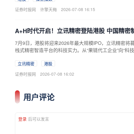
证券时报网
许擎天梅
2026-07-08 16:15
A+H时代开启！立讯精密登陆港股 中国精密
7月9日，港股将迎来2026年最大规模IPO，立讯精密将
栈式精密智造平台的科技实力。从“果链代工企业”向“科
自动化、柔性化的智能智造底座，王牌业务消费电子持续稳
立讯精密
港股
心业务的“三经两纬”构建起覆盖AI算力基础环境的综合
全球化发展更进一步，未来10年立讯精密
证券时报网
2026-07-08 16:02
用户评论
登录
后可以发言