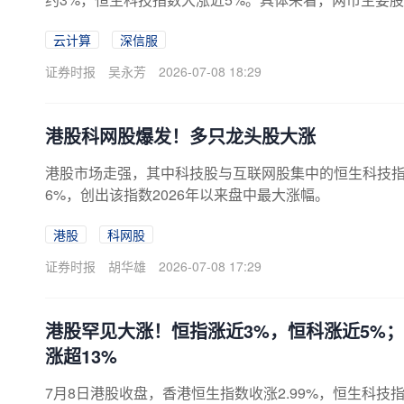
收盘，沪指跌0.49%报3970.88点，深证成指跌1.87%
云计算
深信服
深北三市合计成交约2.58万亿元。A股市场近3800股
6%，盛新锂能、天齐锂业、融捷股份等跌停，赣锋锂业跌
证券时报
吴永芳
2026-07-08 18:29
10%，火炬电子连续3日跌停；机器人
港股科网股爆发！多只龙头股大涨
港股市场走强，其中科技股与互联网股集中的恒生科技
6%，创出该指数2026年以来盘中最大涨幅。
港股
科网股
证券时报
胡华雄
2026-07-08 17:29
港股罕见大涨！恒指涨近3%，恒科涨近5%；
涨超13%
7月8日港股收盘，香港恒生指数收涨2.99%，恒生科技