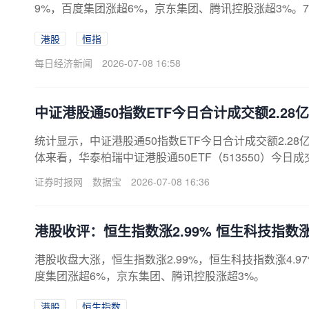
9%，百度集团涨超6%，京东集团、腾讯控股涨超3%。
名称“SkyNomad”。AI大模型“双雄”大涨，智谱涨超13%
港股
恒指
花旗三家国际金融机构给出“买入”评级。6月下旬，Min
看好Mini
每日经济新闻
2026-07-08 16:58
中证港股通50指数ETF今日合计成交额2.28亿
统计显示，中证港股通50指数ETF今日合计成交额2.28亿
体来看，华泰柏瑞中证港股通50ETF（513550）今日成交
8%；南方中证港股通50ETF（159126）今日成交额251
证券时报网
数据宝
2026-07-08 16:36
7%；国泰中证港股通50ETF（159712）今日成交额256
港股收评：恒生指数涨2.99% 恒生科技指数涨4
港股收盘大涨，恒生指数涨2.99%，恒生科技指数涨4.
度集团涨超6%，京东集团、腾讯控股涨超3%。
港股
恒生指数