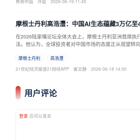
券商中国
许盈
2026-06-19 11:45
格。摩根士丹利亚洲CEO高浩灃：中国AI生态蕴含数万
摩根士丹利高浩灃：中国AI生态蕴藏3万亿至
在2026陆家嘴论坛全体大会上，摩根士丹利亚洲首席
法。他认为，全球投资者对中国市场的态度正从观望转
作为独立完整生态系统的不可替代性。他同时就市场制
摩根士丹利
高浩灃
力。高浩灃指出，全球AI投资已增至每年约1万亿至1.
正是其中的核心枢纽。他强调，除美国外，中国是唯一拥
21世纪经济报道21财经APP
崔文静
2026-06-18 14:50
用户评论
登录
后可以发言