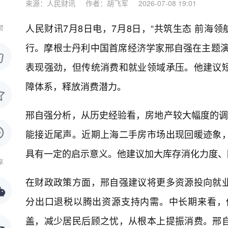
来源：人民财讯
作者：胡飞军
2026-07-08 19:01
人民财讯7月8日电，
7月8日，“共筑生态 前海领
赞
行。摩根士丹利中国首席经济学家邢自强在主题演
表现强劲，但传统消费和就业领域承压。他建议
障体系，释放消费潜力。
邢自强分析，从历史经验看，房地产较大幅度的调
能接近尾声。近期上海二手房市场出现回暖迹象
具有一定的启示意义。他建议加大库存消化力度、
享
在财政政策方面，邢自强建议将更多资源投向就
分出口退税以腾出资源支持内需。中长期来看，
盖，减少居民后顾之忧，从根本上提振消费。邢