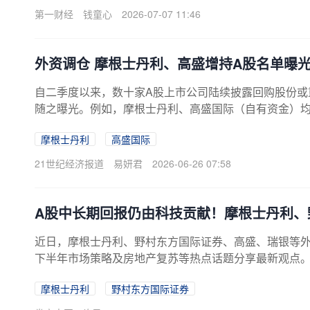
日正式启动在美IPO计划，拟筹资43万亿韩元（约合2
第一财经
钱童心
2026-07-07 11:46
大跌也引发市场对于人工智能热潮持续多久的讨论。过
外资调仓 摩根士丹利、高盛增持A股名单曝
自二季度以来，数十家A股上市公司陆续披露回购股份或重
随之曝光。例如，摩根士丹利、高盛国际（自有资金）均
等领域的个股；而阿布扎比投资局小幅减仓了“面板双雄”
摩根士丹利
高盛国际
化。值得一提的是，近期获QFII增持的A股公司，其年
好。尤其是兴森科技，其年内涨幅已超过100%。但也有
21世纪经济报道
易妍君
2026-06-26 07:58
A股中长期回报仍由科技贡献！摩根士丹利、
近日，摩根士丹利、野村东方国际证券、高盛、瑞银等
下半年市场策略及房地产复苏等热点话题分享最新观点。
中国拥有除美国外唯一独立且全面的AI生态系统，有望创
摩根士丹利
野村东方国际证券
东方国际证券认为全球股市板块分化中期仍将存在，建议
报仍由科技主线贡献。瑞银证券预计，今年A股盈利增速