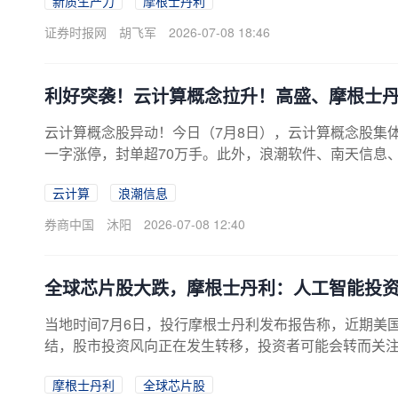
新质生产力
摩根士丹利
0多亿美元；电动汽车、锂离子蓄电池和太阳能电池“新三
了关键作用。邢自强表示，中国在绿色能源转型领域
证券时报网
胡飞军
2026-07-08 18:46
利好突袭！云计算概念拉升！高盛、摩根士
云计算概念股异动！今日（7月8日），云计算概念股集
一字涨停，封单超70万手。此外，浪潮软件、南天信息
停板。市场分析人士指出，云计算概念股的走高，最直
云计算
浪潮信息
潮信息昨晚发布的中报业绩预告超出市场预期，验证了A
开支持续上调，服务器龙头有望充分受益。与此同时，股
券商中国
沐阳
2026-07-08 12:40
示，投资者可能开始将资金从AI芯片制造商转向超大规
全球芯片股大跌，摩根士丹利：人工智能投
当地时间7月6日，投行摩根士丹利发布报告称，近期美
结，股市投资风向正在发生转移，投资者可能会转而关注
模企业”，这些公司包括了谷歌、亚马逊、Meta等。7月
摩根士丹利
全球芯片股
8%，SK海力士也下跌近6%，触发了韩国股市熔断。在