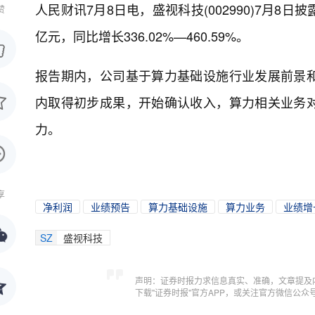
人民财讯7月8日电，
盛视科技(002990)7月8日
赞
亿元，同比增长336.02%—460.59%。
报告期内，公司基于算力基础设施行业发展前景
内取得初步成果，开始确认收入，算力相关业务
力。
享
净利润
业绩预告
算力基础设施
算力业务
业绩增
SZ
盛视科技
声明：证券时报力求信息真实、准确，文章提及
下载"证券时报"官方APP，或关注官方微信公