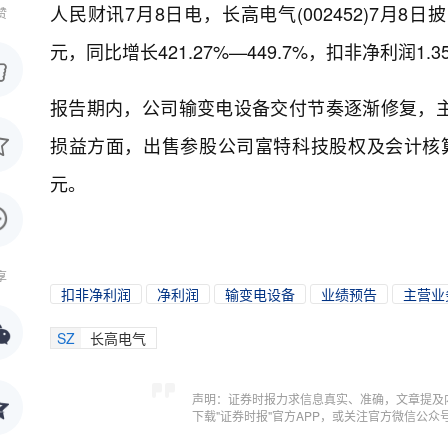
人民财讯7月8日电，
长高电气(002452)7月8
赞
元，同比增长421.27%—449.7%，扣非净利润1.3
报告期内，公司输变电设备交付节奏逐渐修复，
损益方面，出售参股公司富特科技股权及会计核算
元。
享
扣非净利润
净利润
输变电设备
业绩预告
主营业
SZ
长高电气
声明：证券时报力求信息真实、准确，文章提及
下载"证券时报"官方APP，或关注官方微信公