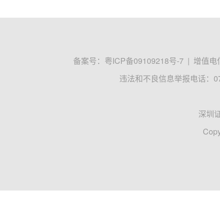
备案号：
粤ICP备09109218号-7
|
增值电信
违法和不良信息举报电话：0755
深圳
Copy