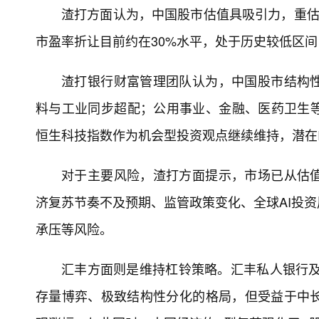
渣打方面认为，中国股市估值具吸引力，重估潜
市盈率折让目前约在30%水平，处于历史较低区
渣打银行财富管理团队认为，中国股市结构
料与工业同步超配；公用事业、金融、医药卫生
恒生科技指数作为机会型投资观点继续维持，潜在
对于主要风险，渣打方面提示，市场已从估
济复苏节奏不及预期、监管政策变化、全球AI投
承压等风险。
汇丰方面则是维持杠铃策略。汇丰私人银行及
存量博弈、极致结构性分化的格局，但受益于中长