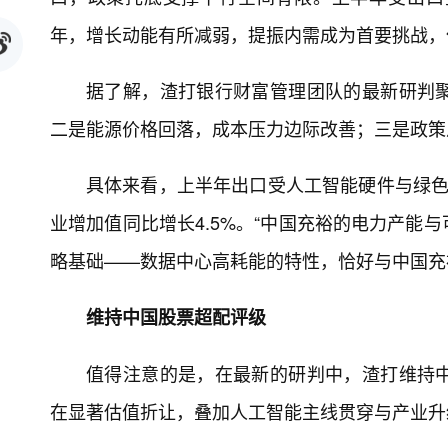
年，增长动能有所减弱，提振内需成为首要挑战，
据了解，渣打银行财富管理团队的最新研判
二是能源价格回落，成本压力边际改善；三是政策从
具体来看，上半年出口受人工智能硬件与绿色
业增加值同比增长4.5%。“中国充裕的电力产能
略基础——数据中心高耗能的特性，恰好与中国充
维持中国股票超配评级
值得注意的是，在最新的研判中，渣打维持
在显著估值折让，叠加人工智能主线贯穿与产业升