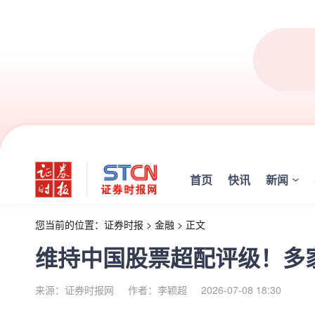
首页
快讯
新闻
您当前的位置：
证券时报
>
金融
>
正文
维持中国股票超配评级！多
来源：证券时报网
作者：李颖超
2026-07-08 18:30