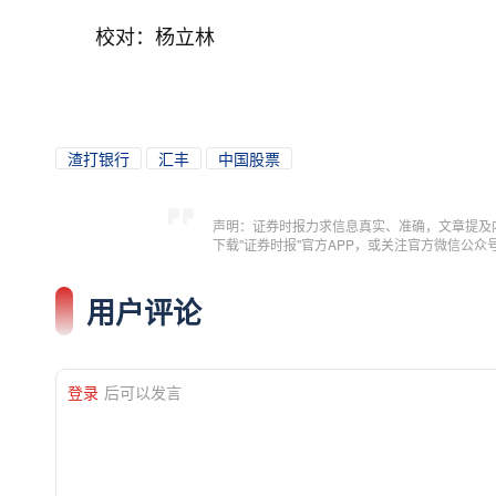
校对：杨立林
渣打银行
汇丰
中国股票
声明：证券时报力求信息真实、准确，文章提及
下载"证券时报"官方APP，或关注官方微信公
用户评论
登录
后可以发言