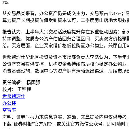
元。
从交易品类来看，办公资产仍是成交主力，交易额占比37%；
算力资产长期投资价值受到资本认可，二季度房山落地大额数
报告认为，上半年大宗交易活跃度提升存在多重驱动因素：部
持续调整，优质办公资产估值回归合理区间，买卖双方价格预
给。买方层面，企业买家借价格低位购置办公物业，兼顾自用
世邦魏理仕华北区投资及资本市场部负责人李浩认为，下半年
公资产交易提供支撑，机构资金会持续布局核心稳定办公物业，同
消费基础设施、数据中心等资产拥有清晰退出渠道，后续市场
责任编辑： 杨国强
校对： 王锦程
世邦魏理仕
办公楼
空置率
声明：证券时报力求信息真实、准确，文章提及内容仅供参考
下载"证券时报"官方APP，或关注官方微信公众号，即可随