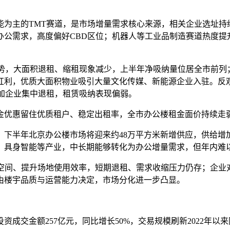
能为主的TMT赛道，是市场增量需求核心来源，相关企业选址持
小办公需求，高度偏好CBD区位；机器人等工业品制造赛道热度
势，大面积退租、缩租现象减少，上半年净吸纳量位居全市前列；
红利，优质大面积物业吸引大量文化传媒、新能源企业入驻。反
加企业集中退租，租赁吸纳表现偏弱。
惠留住优质租户、稳定出租率，全市办公楼租金面价持续走弱，上
，下半年北京办公楼市场将迎来约48万平方米新增供应，供给增
、具身智能等产业，中长期能够转化为办公增量需求，但年内难
公空间、提升场地使用效率，短期退租、需求收缩压力仍存；企业
由楼宇品质与运营能力决定，市场分化进一步凸显。
交金额257亿元，同比增长50%，交易规模刷新2022年以来