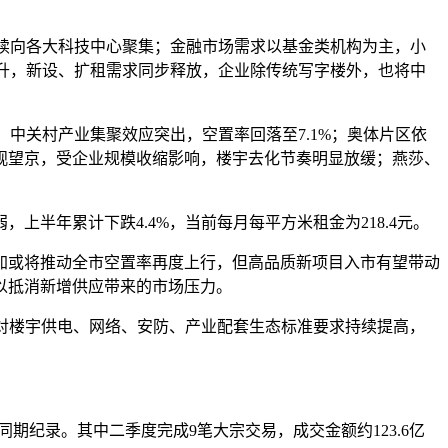
续向各大科技中心聚集；金融市场需求以基金类机构为主，小
提升，新设、扩租需求同步释放，企业除传统写字楼外，也将中
中关村产业集聚效应突出，空置率回落至7.1%；奥体片区依
观望京，受企业规模收缩影响，楼宇去化节奏明显放缓；燕莎、
半年累计下跌4.4%，当前每月每平方米租金为218.4元。
加或将推动全市空置率再度上行，但高品质新项目入市有望带动
以抵消新增供应带来的市场压力。
对楼宇供电、网络、安防、产业配套生态标准要求持续提高，
同期纪录。其中二季度完成9笔大宗交易，成交金额约123.6亿