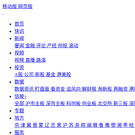
移动版
网页版
首页
快讯
新闻
要闻
金融
评论
产经
创投
滚动
视频
视频
直播
路演
投资
A股
公司
新股
基金
港美股
数据
数据资讯
盯盘面
看资金
追风向
解财报
淘新股
再融资
港
信披+
全部
沪市主板
深市主板
科创板
创业板
北交所
新三板
深
专题
地方
京
津
冀
晋
蒙
辽
吉
黑
沪
苏
浙
皖
闽
赣
鲁
豫
鄂
湘
粤
桂
服务