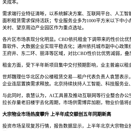
关成本。
需求端行业特征清晰，以系统解决方案、互联网平台、人工智
面积租赁需求保持活跃；专业服务业多为1000平方米以下中
关村、望京周边产业园区作为重点选址。
各片区市场表现分化明显。CBD依托租金下调带来的性价比优
靠软件、大数据企业实现平稳去化；通州依托城市副中心政策
王府井、东二环、丽泽等区域，对比CBD性价比优势减弱，叠
租金方面，受下半年新项目集中交付预期影响，业主普遍以租金优
世邦魏理仕华北区办公楼租赁交易—租户代表负责人袁慧表示
企业连层置换需求释放。北京持续扶持人工智能、科技服务业
与此同时，袁慧认为，AI工具普及推动互联网等行业整合办
拉长存量老旧楼宇去化周期，市场供需博弈加剧，物业价值将
大宗物业市场热度攀升 上半年成交额创五年同期新高
投资市场呈现复苏行情，报告数据显示，上半年北京大宗物业投资成