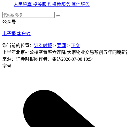
人民鉴真
投关服务
投教服务
其他服务
公众号
电子报
客户端
您当前的位置：
证券时报
>
要闻
>
正文
上半年北京办公楼空置率六连降 大宗物业交易额创五年同期新
来源：证券时报网
作者：张达
2026-07-08 18:54
字号