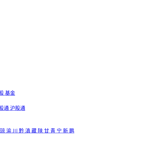
股
基金
股通
沪股通
琼
渝
川
黔
滇
藏
陕
甘
青
宁
新
鹏