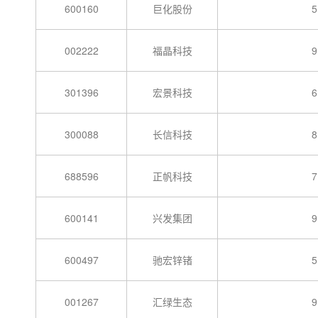
600160
巨化股份
5
002222
福晶科技
9
301396
宏景科技
6
300088
长信科技
8
688596
正帆科技
7
600141
兴发集团
9
600497
驰宏锌锗
5
001267
汇绿生态
9