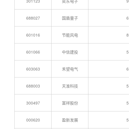
301123
奕东电子
9
688027
国盾量子
6
601016
节能风电
8
601066
中信建投
5
603063
禾望电气
6
688003
天准科技
5
300497
富祥股份
5
000620
盈新发展
5