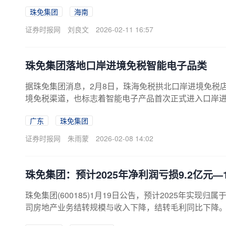
品免税店经营主体资格。作为海南省首期获批项目之一
珠免集团
海南
珠免集团在海南自贸港的免税业务布局。
证券时报网
刘良文
2026-02-11 16:57
珠免集团落地口岸进境免税智能电子品类
据珠免集团消息，2月8日，珠海免税拱北口岸进境免税店
境免税渠道，也标志着智能电子产品首次正式进入口岸
策支持提振消费的通知》后，全国首个实现智能电子产
广东
珠免集团
证券时报网
朱雨蒙
2026-02-08 14:02
珠免集团：预计2025年净利润亏损9.2亿元—1
珠免集团(600185)1月19日公告，预计2025年实现
司房地产业务结转规模与收入下降，结转毛利同比下降。公
的出售，根据企业会计准则相关要求，本期业绩预告数据