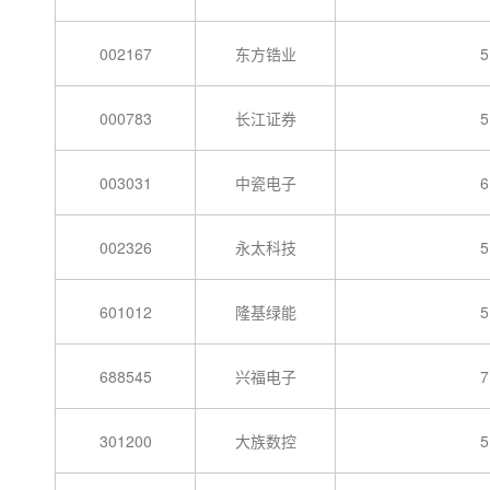
002167
东方锆业
5
000783
长江证券
5
003031
中瓷电子
6
002326
永太科技
5
601012
隆基绿能
5
688545
兴福电子
7
301200
大族数控
5