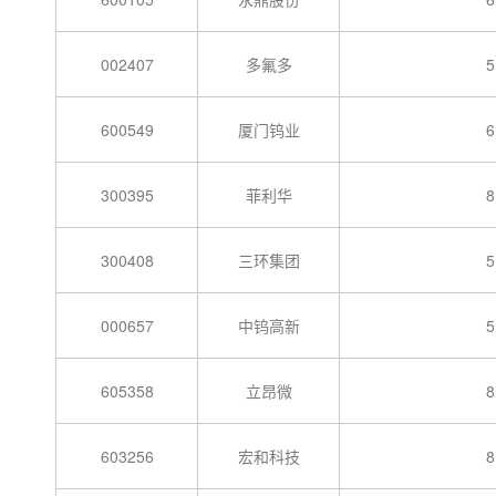
002407
多氟多
5
600549
厦门钨业
6
300395
菲利华
8
300408
三环集团
5
000657
中钨高新
5
605358
立昂微
8
603256
宏和科技
8