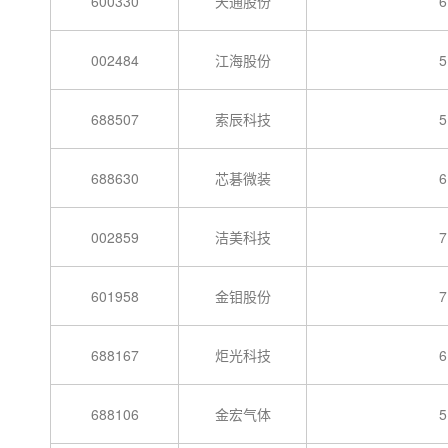
600330
天通股份
6
002484
江海股份
5
688507
索辰科技
5
688630
芯碁微装
6
002859
洁美科技
7
601958
金钼股份
7
688167
炬光科技
6
688106
金宏气体
5