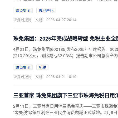
现扭亏为盈；公司经营活动产生的现金流量净额1.83亿元
珠免集团
去地产化
份季度报告，此前受地产周期下行等因素影响，公司已连
单季盈利改善，也让这份去地产
证券时报网
文穗
2026-04-27 20:14
珠免集团：2025年完成战略转型 免税主业
4月21日，珠免集团(600185)发布2025年年度报告。
损10.29亿元，同比减亏32.03%；报告期末公司总资产
后，珠免集团已成功度过转型深水期，财务修复与业务
珠免集团
免税
能力，毛利率保持在45%以上；公司三项费用同比减少2.
优化。 战
证券时报网
文穗
2026-04-21 10:10
三亚首家 珠免集团旗下三亚市珠海免税日用
2月11日，三亚首家日用消费品免税店——三亚市珠海
“零关税”政策红利在三亚民生消费领域正式落地。2月