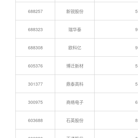
688257
新锐股份
5
688323
瑞华泰
9
688308
欧科亿
9
605376
博迁新材
5
301377
鼎泰高科
5
300975
商络电子
6
603688
石英股份
8