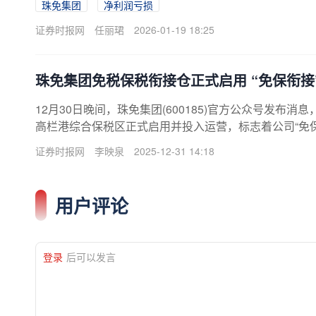
珠免集团
净利润亏损
证券时报网
任丽珺
2026-01-19 18:25
珠免集团免税保税衔接仓正式启用 “免保衔接
12月30日晚间，珠免集团(600185)官方公众号发布消
高栏港综合保税区正式启用并投入运营，标志着公司“免
国内最早开展免税品经营的企业之一，珠免集团积极响应
证券时报网
李映泉
2025-12-31 14:18
接”的改革部署，高标准推进高栏港免保衔接仓建设。该项
00平方米，是采用“免保衔接”业务模式建设的智能仓储
求在区内完成免税、保税品互转，显著提升供应链效
用户评论
登录
后可以发言