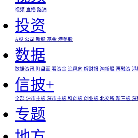
视频
直播
路演
投资
A股
公司
新股
基金
港美股
数据
数据资讯
盯盘面
看资金
追风向
解财报
淘新股
再融资
港
信披+
全部
沪市主板
深市主板
科创板
创业板
北交所
新三板
深
专题
地方