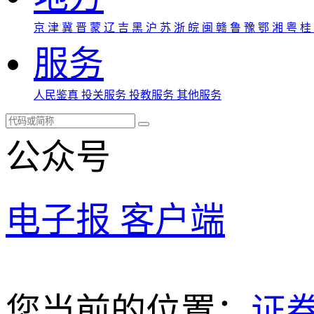
京
津
冀
晋
蒙
辽
吉
黑
沪
苏
浙
皖
闽
赣
鲁
豫
鄂
湘
粤
桂
服务
人民鉴真
投关服务
投教服务
其他服务
公众号
电子报
客户端
您当前的位置：
证