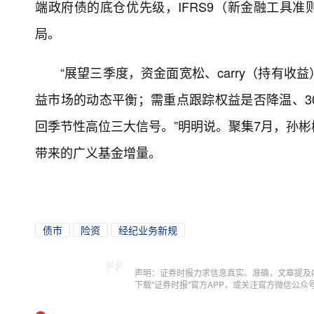
端政府债的底仓优先级，IFRS9（新金融工具准
局。
“展望三季度，资金面宽松、carry（持有
益市场的动态平衡；需重点跟踪权益是否降温、3
回季节性高位三大信号。”明明说。聚集7月，孙
带来的广义基金增量。
债市
险资
经纪业务新规
声明：证券时报力求信息真实、准确，文章提及
下载"证券时报"官方APP，或关注官方微信公